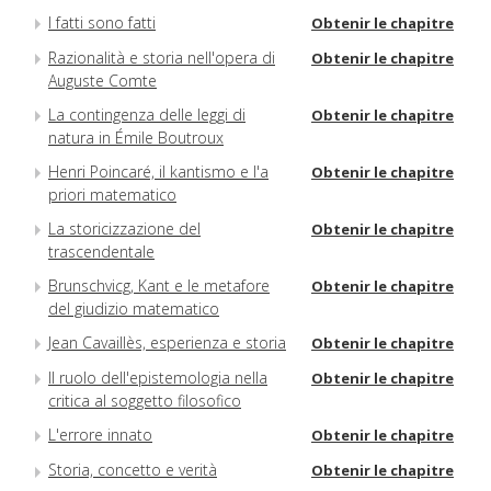
I fatti sono fatti
Obtenir le chapitre
Razionalità e storia nell'opera di
Obtenir le chapitre
Auguste Comte
La contingenza delle leggi di
Obtenir le chapitre
natura in Émile Boutroux
Henri Poincaré, il kantismo e l'a
Obtenir le chapitre
priori matematico
La storicizzazione del
Obtenir le chapitre
trascendentale
Brunschvicg, Kant e le metafore
Obtenir le chapitre
del giudizio matematico
Jean Cavaillès, esperienza e storia
Obtenir le chapitre
Il ruolo dell'epistemologia nella
Obtenir le chapitre
critica al soggetto filosofico
L'errore innato
Obtenir le chapitre
Storia, concetto e verità
Obtenir le chapitre