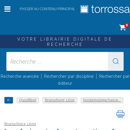
PASSER AU CONTENU PRINCIPAL
0
VOTRE LIBRAIRIE DIGITALE DE
RECHERCHE
|
|
Recherche avancée
Rechercher par discipline
Rechercher par
éditeur
Quodlibet
Brunschvicg, Léon
Epistemologia france...
Brunschvicg, Léon