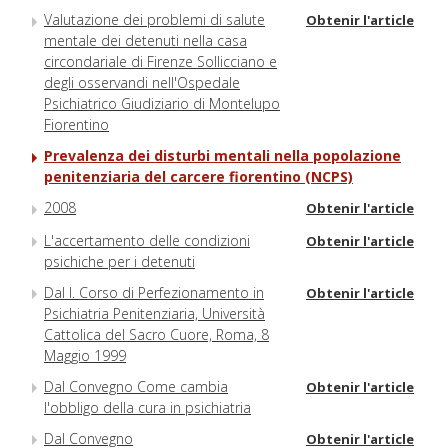
Valutazione dei problemi di salute
Obtenir l'article
mentale dei detenuti nella casa
circondariale di Firenze Sollicciano e
degli osservandi nell'Ospedale
Psichiatrico Giudiziario di Montelupo
Fiorentino
Prevalenza dei disturbi mentali nella popolazione
penitenziaria del carcere fiorentino (NCPS)
2008
Obtenir l'article
L'accertamento delle condizioni
Obtenir l'article
psichiche per i detenuti
Dal I. Corso di Perfezionamento in
Obtenir l'article
Psichiatria Penitenziaria, Università
Cattolica del Sacro Cuore, Roma, 8
Maggio 1999
Dal Convegno Come cambia
Obtenir l'article
l'obbligo della cura in psichiatria
Dal Convegno
Obtenir l'article