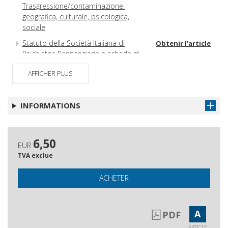
Trasgressione/contaminazione:
geografica, culturale, psicologica,
sociale
Statuto della Società Italiana di
Obtenir l'article
Psichiatria Penitenziaria e scheda di
iscrizione
AFFICHER PLUS
INFORMATIONS
6,50
EUR
TVA exclue
ACHETER
A
PDF
ARTICLE