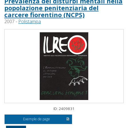
Prevalenza dei disturbi mentali nella
popolazione penitenziaria del
carcere fiorentino (NCPS)
2007 -
Polistampa
ID: 2409831
Exemple de page