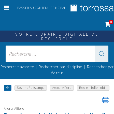
PASSER AU CONTENU PRINCIPAL
0
VOTRE LIBRAIRIE DIGITALE DE
RECHERCHE
|
|
Recherche avancée
Rechercher par discipline
Rechercher par
éditeur
Sovrin ; Polistampa
Arena, Alfiero
Reo e il folle : obi...
Arena, Alfiero