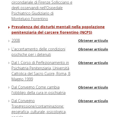
circondariale di Firenze Sollicciano e
degli osservandi nell'Ospedale
Psichiatrico Giudiziario di
Montelupo Fiorentino
Prevalenza dei disturbi mentali nella popolazione
penitenziaria del carcere fiorentino (NCPS)
2008
Obtener artículo
L'accertamento delle condizioni
Obtener artículo
psichiche per i detenuti
Dal I. Corso di Perfezionamento in
Obtener artículo
Psichiatria Penitenziaria, Università
Cattolica del Sacro Cuore, Roma, 8
Maggio 1999
Dal Convegno Come cambia
Obtener artículo
l'obbligo della cura in psichiatria
Dal Convegno
Obtener artículo
Trasgressione/contaminazione:
geografica, culturale, psicologica,