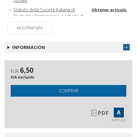
sociale
Statuto della Società Italiana di
Obtener artículo
Psichiatria Penitenziaria e scheda di
iscrizione
MOSTRAR MÁS
INFORMACIÓN
6,50
EUR
IVA excluido
COMPRAR
A
PDF
ARTÍCULO