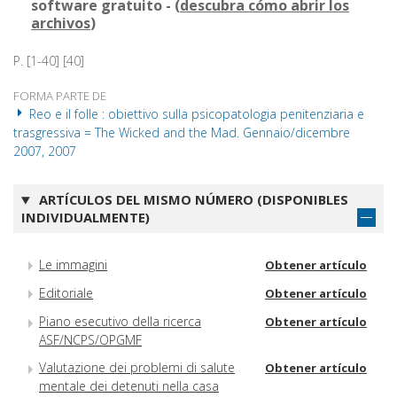
software gratuito - (
descubra cómo abrir los
archivos
)
P. [1-40] [40]
FORMA PARTE DE
Reo e il folle : obiettivo sulla psicopatologia penitenziaria e
trasgressiva = The Wicked and the Mad. Gennaio/dicembre
2007, 2007
ARTÍCULOS DEL MISMO NÚMERO (DISPONIBLES
INDIVIDUALMENTE)
Le immagini
Obtener artículo
Editoriale
Obtener artículo
Piano esecutivo della ricerca
Obtener artículo
ASF/NCPS/OPGMF
Valutazione dei problemi di salute
Obtener artículo
mentale dei detenuti nella casa