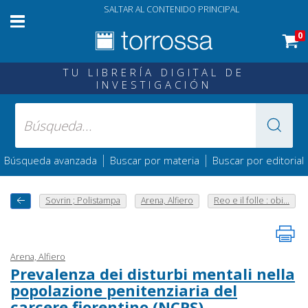
SALTAR AL CONTENIDO PRINCIPAL
0
TU LIBRERÍA DIGITAL DE
INVESTIGACIÓN
|
|
Búsqueda avanzada
Buscar por materia
Buscar por editorial
Sovrin ; Polistampa
Arena, Alfiero
Reo e il folle : obi...
Arena, Alfiero
Prevalenza dei disturbi mentali nella
popolazione penitenziaria del
carcere fiorentino (NCPS)