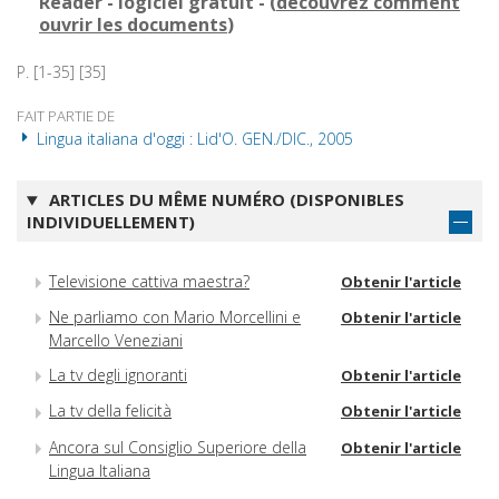
Reader - logiciel gratuit - (
découvrez comment
ouvrir les documents
)
P. [1-35] [35]
FAIT PARTIE DE
Lingua italiana d'oggi : Lid'O. GEN./DIC., 2005
ARTICLES DU MÊME NUMÉRO (DISPONIBLES
INDIVIDUELLEMENT)
Televisione cattiva maestra?
Obtenir l'article
Ne parliamo con Mario Morcellini e
Obtenir l'article
Marcello Veneziani
La tv degli ignoranti
Obtenir l'article
La tv della felicità
Obtenir l'article
Ancora sul Consiglio Superiore della
Obtenir l'article
Lingua Italiana