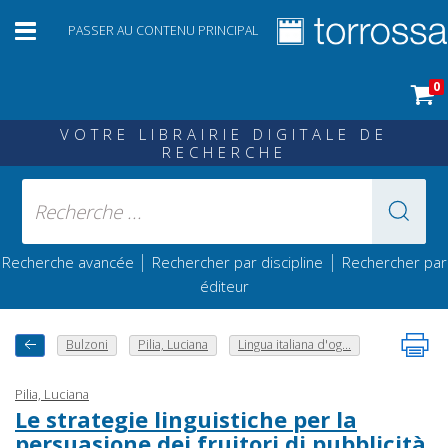
PASSER AU CONTENU PRINCIPAL
0
VOTRE LIBRAIRIE DIGITALE DE
RECHERCHE
|
|
Recherche avancée
Rechercher par discipline
Rechercher par
éditeur
Bulzoni
Pilia, Luciana
Lingua italiana d'og...
Pilia, Luciana
Le strategie linguistiche per la
persuasione dei fruitori di pubblicità