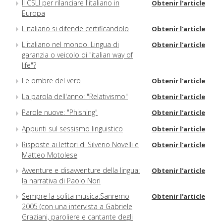
Il CSLI per rilanciare l'italiano in
Obtenir l'article
Europa
L'italiano si difende certificandolo
Obtenir l'article
L'italiano nel mondo. Lingua di
Obtenir l'article
garanzia o veicolo di "italian way of
life"?
Le ombre del vero
Obtenir l'article
La parola dell'anno: "Relativismo"
Obtenir l'article
Parole nuove: "Phishing"
Obtenir l'article
Appunti sul sessismo linguistico
Obtenir l'article
Risposte ai lettori di Silverio Novelli e
Obtenir l'article
Matteo Motolese
Avventure e disavventure della lingua:
Obtenir l'article
la narrativa di Paolo Nori
Sempre la solita musica:Sanremo
Obtenir l'article
2005 (con una intervista a Gabriele
Graziani, paroliere e cantante degli