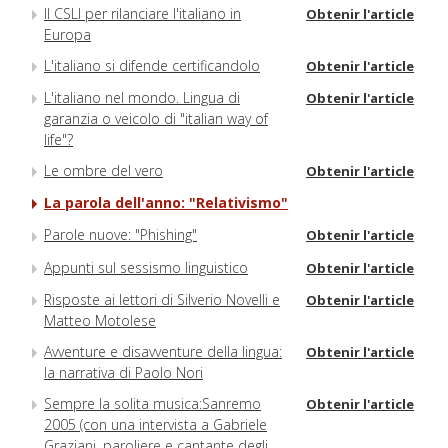
Il CSLI per rilanciare l'italiano in
Obtenir l'article
Europa
L'italiano si difende certificandolo
Obtenir l'article
L'italiano nel mondo. Lingua di
Obtenir l'article
garanzia o veicolo di "italian way of
life"?
Le ombre del vero
Obtenir l'article
La parola dell'anno: "Relativismo"
Parole nuove: "Phishing"
Obtenir l'article
Appunti sul sessismo linguistico
Obtenir l'article
Risposte ai lettori di Silverio Novelli e
Obtenir l'article
Matteo Motolese
Avventure e disavventure della lingua:
Obtenir l'article
la narrativa di Paolo Nori
Sempre la solita musica:Sanremo
Obtenir l'article
2005 (con una intervista a Gabriele
Graziani, paroliere e cantante degli