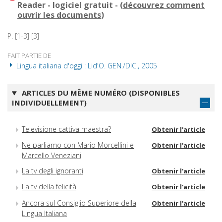
Reader - logiciel gratuit - (
découvrez comment
ouvrir les documents
)
P. [1-3] [3]
FAIT PARTIE DE
Lingua italiana d'oggi : Lid'O. GEN./DIC., 2005
ARTICLES DU MÊME NUMÉRO (DISPONIBLES
INDIVIDUELLEMENT)
Televisione cattiva maestra?
Obtenir l'article
Ne parliamo con Mario Morcellini e
Obtenir l'article
Marcello Veneziani
La tv degli ignoranti
Obtenir l'article
La tv della felicità
Obtenir l'article
Ancora sul Consiglio Superiore della
Obtenir l'article
Lingua Italiana