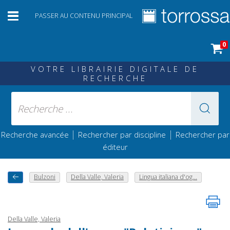
PASSER AU CONTENU PRINCIPAL
0
VOTRE LIBRAIRIE DIGITALE DE
RECHERCHE
|
|
Recherche avancée
Rechercher par discipline
Rechercher par
éditeur
Bulzoni
Della Valle, Valeria
Lingua italiana d'og...
Della Valle, Valeria