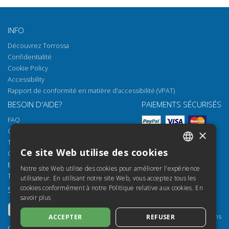
New York
L'italiano "alla televisione": prodromi
Obtenir l'article
INFO
di un'analisi stilistica per generi
Découvrez Torrossa
Osservazioni preliminari sulla lingua
Obtenir l'article
Confidentialité
dell'informazione televisiva
Cookie Policy
Le strategie linguistiche per la
Obtenir l'article
Accessibility
persuasione dei fruitori di pubblicità
Rapport de conformité en matière d'accessibilité (VPAT)
Abbiamo letto per voi.
Obtenir l'article
BESOIN D'AIDE?
PAIEMENTS SÉCURISÉS
FAQ
Comment ouvrir nos documents
×
Torrossa Reader
Ce site Web utilise des cookies
Options d'accès
ITALIAN
Email:
helpdesk@torrossa.com
Notre site Web utilise des cookies pour améliorer l'expérience
SPANISH
Tel:
+39 055 5018800
utilisateur. En utilisant notre site Web, vous acceptez tous les
cookies conformément à notre Politique relative aux cookies.
En
SUIVEZ-NOUS
NOS RESSOURCES
FRENCH
savoir plus
Torrossa Info
ENGLISH
Torrossa pour Institutions
ACCEPTER
REFUSER
GERMAN
Torrossa Open
Copyright 2000-2026