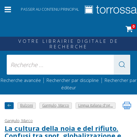
PASSER AU CONTENU PRINCIPAL
0
VOTRE LIBRAIRIE DIGITALE DE
RECHERCHE
|
|
Recherche avancée
Rechercher par discipline
Rechercher par
éditeur
Bulzoni
Gargiulo, Marco
Lingua italiana d'og...
Gargiulo, Marco
La cultura della noia e del rifiuto.
Confusi tra spot, globalizzazione e