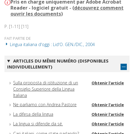
Pris en charge uniquement par Adobe Acrobat
Reader - logiciel gratuit - (
découvrez comment
ouvrir les documents
)
P. [1-11] [11]
FAIT PARTIE DE
Lingua italiana d'oggi : Lid'O. GEN./DIC., 2004
ARTICLES DU MÊME NUMÉRO (DISPONIBLES
INDIVIDUELLEMENT)
Sulla proposta di istituzione di un
Obtenir l'article
Consiglio Superiore della Lingua
Italiana
Ne parliamo con Andrea Pastore
Obtenir l'article
La difesa della lingua
Obtenir l'article
La lingua si difende da sé.
Obtenir l'article
Cari italiani, come state parlando?
Obtenir l'article