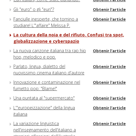
Gli "euro" o gli "euri"?
Obtenir l'article
Fanciulle inesperte, che tornino a
Obtenir l'article
studiare! L'"affaire" Melissa P.
La cultura della noia e del rifiuto. Confusi tra spot,
globalizzazione e cyberspazio
La nuova canzone italiana tra rap hip
Obtenir l'article
hop, melodico e pop.
Parlato, lingua, dialetto del
Obtenir l'article
nuovissimo cinema italiano d'autore
Innovazione e contaminazione nel
Obtenir l'article
fumetto pop: "Blame!"
Una puntata al "supermercato"
Obtenir l'article
L'"europeizzazione" della lingua
Obtenir l'article
italiana
La variazione linguistica
Obtenir l'article
nell'insegnamento dell'italiano a