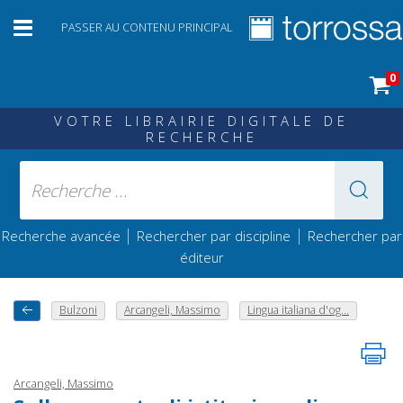
PASSER AU CONTENU PRINCIPAL
0
VOTRE LIBRAIRIE DIGITALE DE
RECHERCHE
|
|
Recherche avancée
Rechercher par discipline
Rechercher par
éditeur
Bulzoni
Arcangeli, Massimo
Lingua italiana d'og...
Arcangeli, Massimo