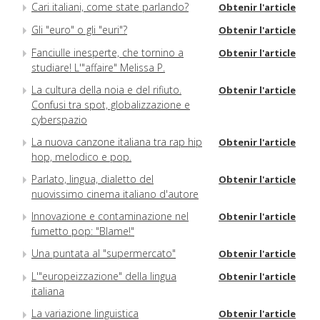
Cari italiani, come state parlando?
Obtenir l'article
Gli "euro" o gli "euri"?
Obtenir l'article
Fanciulle inesperte, che tornino a
Obtenir l'article
studiare! L'"affaire" Melissa P.
La cultura della noia e del rifiuto.
Obtenir l'article
Confusi tra spot, globalizzazione e
cyberspazio
La nuova canzone italiana tra rap hip
Obtenir l'article
hop, melodico e pop.
Parlato, lingua, dialetto del
Obtenir l'article
nuovissimo cinema italiano d'autore
Innovazione e contaminazione nel
Obtenir l'article
fumetto pop: "Blame!"
Una puntata al "supermercato"
Obtenir l'article
L'"europeizzazione" della lingua
Obtenir l'article
italiana
La variazione linguistica
Obtenir l'article