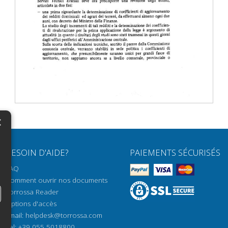
×
N
BESOIN D'AIDE?
PAIEMENTS SÉCURISÉS
H
FAQ
H
Comment ouvrir nos documents
Torrossa Reader
H
Options d'accès
N
Email:
helpdesk@torrossa.com
Tel:
+39 055 5018800