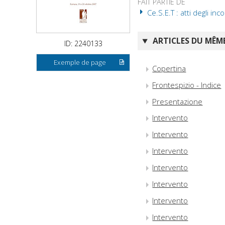
FAIT PARTIE DE
Ce.S.E.T : atti degli inc
ARTICLES DU MÊME
ID: 2240133
Exemple de page
Copertina
Frontespizio - Indice
Presentazione
Intervento
Intervento
Intervento
Intervento
Intervento
Intervento
Intervento