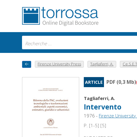
Firenze University Press
Tagliaferri, A.
Ce.S.E.T 
PDF (0,3 Mb)
ARTICLE
Tagliaferri, A.
Intervento
1976 -
Firenze University
P. [1-5] [5]