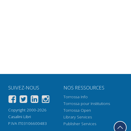
SUIVEZ-NOUS
NOS RESSOURCES
Torrossa Info
Torrossa pour Institutions
Copyright 2000-2026
Torrossa Open
Casalini Libri
Library Services
P.IVA IT03106600483
Publisher Services