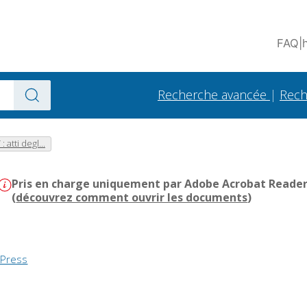
FAQ
|
Recherche avancée
|
Rech
: atti degl...
Pris en charge uniquement par Adobe Acrobat Reader -
(
découvrez comment ouvrir les documents
)
 Press