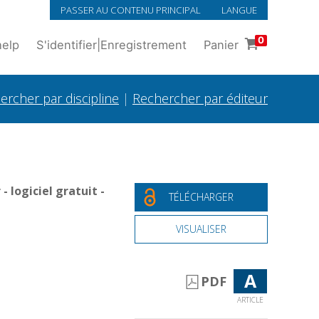
PASSER AU CONTENU PRINCIPAL
LANGUE
0
help
S'identifier
|
Enregistrement
Panier
ercher par discipline
|
Rechercher par éditeur
 logiciel gratuit -
TÉLÉCHARGER
VISUALISER
A
PDF
ARTICLE