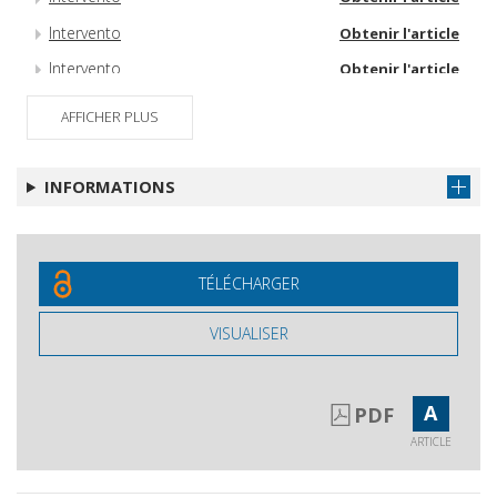
Intervento
Obtenir l'article
Intervento
Obtenir l'article
Intervento
Obtenir l'article
AFFICHER PLUS
Intervento
Obtenir l'article
Intervento
Obtenir l'article
INFORMATIONS
Replica aglio interventi
Obtenir l'article
Mozione finale
Obtenir l'article
TÉLÉCHARGER
VISUALISER
A
PDF
ARTICLE