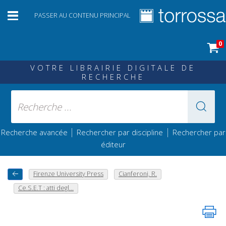
PASSER AU CONTENU PRINCIPAL
0
VOTRE LIBRAIRIE DIGITALE DE
RECHERCHE
|
|
Recherche avancée
Rechercher par discipline
Rechercher par
éditeur
Firenze University Press
Cianferoni, R.
Ce.S.E.T : atti degl...