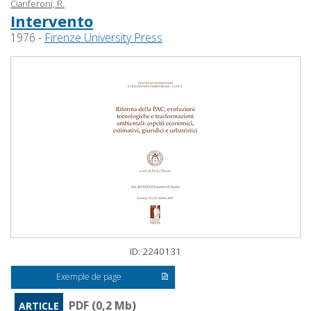
Cianferoni, R.
Intervento
1976 -
Firenze University Press
ID: 2240131
Exemple de page
PDF (0,2 Mb)
ARTICLE