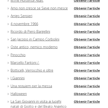
M.me Hortense Allart
Obtenir l'article
Arno non cresce se Sieve non mesce
Obtenir l'article
Arrigo Serpieri
Obtenir l'article
4 novembre 1966
Obtenir l'article
Ricordo di Piero Bargellini
Obtenir l'article
San Jacopo in Campo Corbolini
Obtenir l'article
Oste antico, nemico moderno
Obtenir l'article
Pinocchio
Obtenir l'article
Marcello Fantoni /.
Obtenir l'article
Botticelli, Verrocchio e oltre
Obtenir l'article
I Giannini
Obtenir l'article
Una requiem per la messa
Obtenir l'article
Halloween
Obtenir l'article
La San Giovanni in visita ai luoghi
Obtenir l'article
natali di Giotto e del Beato Angelico