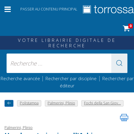
PASSER AU CONTENU PRINCIPAL
0
VOTRE LIBRAIRIE DIGITALE DE
RECHERCHE
|
|
Recherche avancée
Rechercher par discipline
Rechercher par
éditeur
Polistampa
Palmerini, Plinio
Fochi della San Giov...
Palmerini, Plinio