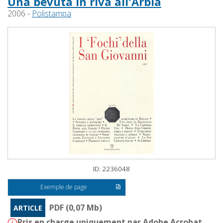
Una bevuta in riva all'Arbia
2006 -
Polistampa
ID: 2236048
Exemple de page
PDF (0,07 Mb)
ARTICLE
Pris en charge uniquement par Adobe Acrobat