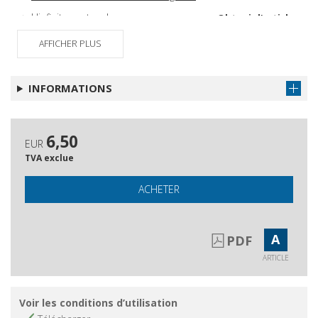
L'infinito mutevole
Obtenir l'article
L'artiglio del diavolo
Obtenir l'article
AFFICHER PLUS
L'abbandono
Obtenir l'article
In libreria
Obtenir l'article
INFORMATIONS
Eventi sociali
Obtenir l'article
6,50
EUR
TVA exclue
ACHETER
A
PDF
ARTICLE
Voir les conditions d’utilisation