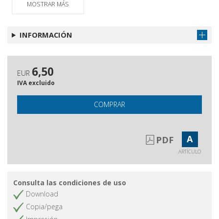
MOSTRAR MÁS
L'infinito mutevole
Obtener artículo
L'artiglio del diavolo
Obtener artículo
INFORMACIÓN
L'abbandono
Obtener artículo
In libreria
Obtener artículo
6,50
Eventi sociali
Obtener artículo
EUR
IVA excluido
COMPRAR
A
PDF
ARTÍCULO
Consulta las condiciones de uso
Download
Copia/pega