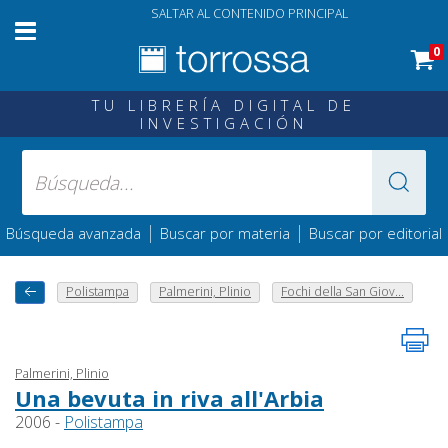
SALTAR AL CONTENIDO PRINCIPAL
0
TU LIBRERÍA DIGITAL DE
INVESTIGACIÓN
|
|
Búsqueda avanzada
Buscar por materia
Buscar por editorial
Polistampa
Palmerini, Plinio
Fochi della San Giov...
Palmerini, Plinio
Una bevuta in riva all'Arbia
2006 -
Polistampa