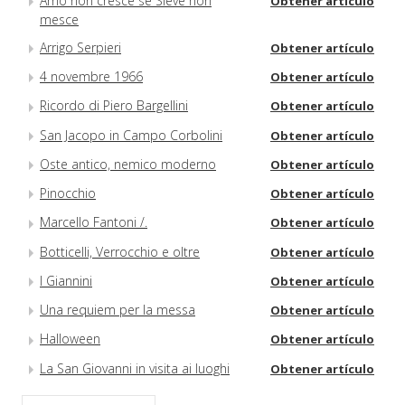
Arno non cresce se Sieve non
Obtener artículo
mesce
Arrigo Serpieri
Obtener artículo
4 novembre 1966
Obtener artículo
Ricordo di Piero Bargellini
Obtener artículo
San Jacopo in Campo Corbolini
Obtener artículo
Oste antico, nemico moderno
Obtener artículo
Pinocchio
Obtener artículo
Marcello Fantoni /.
Obtener artículo
Botticelli, Verrocchio e oltre
Obtener artículo
I Giannini
Obtener artículo
Una requiem per la messa
Obtener artículo
Halloween
Obtener artículo
La San Giovanni in visita ai luoghi
Obtener artículo
natali di Giotto e del Beato Angelico