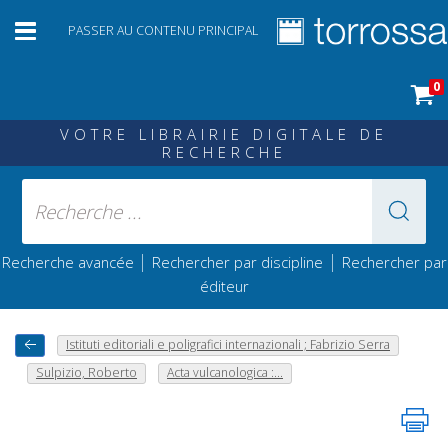
PASSER AU CONTENU PRINCIPAL
0
VOTRE LIBRAIRIE DIGITALE DE
RECHERCHE
|
|
Recherche avancée
Rechercher par discipline
Rechercher par
éditeur
Istituti editoriali e poligrafici internazionali ; Fabrizio Serra
Sulpizio, Roberto
Acta vulcanologica :...