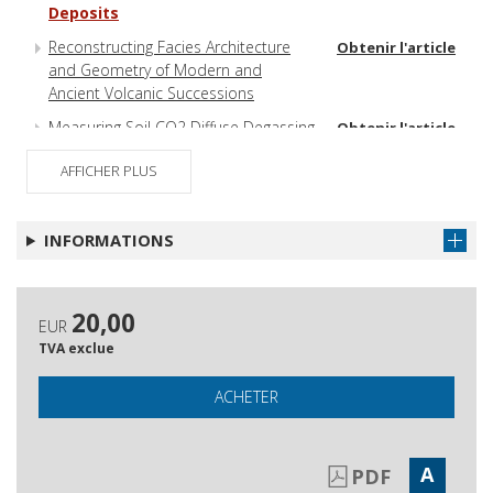
Deposits
Reconstructing Facies Architecture
Obtenir l'article
and Geometry of Modern and
Ancient Volcanic Successions
Measuring Soil CO2 Diffuse Degassing
Obtenir l'article
at Volcanoes
AFFICHER PLUS
INFORMATIONS
20,00
EUR
TVA exclue
ACHETER
A
PDF