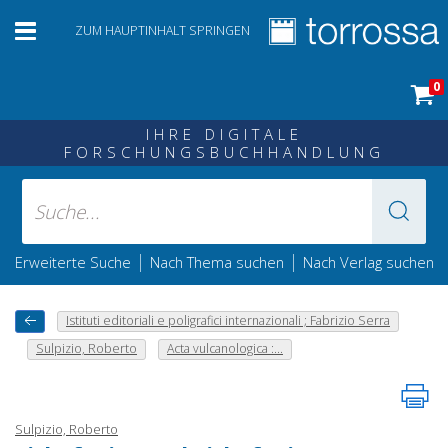
ZUM HAUPTINHALT SPRINGEN
0
IHRE DIGITALE
FORSCHUNGSBUCHHANDLUNG
|
|
Erweiterte Suche
Nach Thema suchen
Nach Verlag suchen
Istituti editoriali e poligrafici internazionali ; Fabrizio Serra
Sulpizio, Roberto
Acta vulcanologica :...
Sulpizio, Roberto