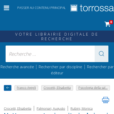
PASSER AU CONTENU PRINCIPAL
0
VOTRE LIBRAIRIE DIGITALE DE
RECHERCHE
|
|
Recherche avancée
Rechercher par discipline
Rechercher par
éditeur
Franco Angeli
Crocetti, Elisabetta
Psicologia della sal...
|
|
Crocetti, Elisabetta
Palmonari, Augusto
Rubini, Monica