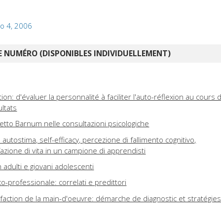
lo 4, 2006
 NUMÉRO (DISPONIBLES INDIVIDUELLEMENT)
ion: d'évaluer la personnalité à faciliter l'auto-réflexion au cours 
ultats
ffetto Barnum nelle consultazioni psicologiche
e autostima, self-efficacy, percezione di fallimento cognitivo,
azione di vita in un campione di apprendisti
in adulti e giovani adolescenti
co-professionale: correlati e predittori
éfaction de la main-d'oeuvre: démarche de diagnostic et stratégie