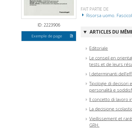
FAIT PARTIE DE
Risorsa uomo. Fascico
ID: 2223906
ARTICLES DU MÊME
Exemple de page
Editoriale
Le conseil en orientat
tests et de leurs rés
I determinanti dell'e
Tipologie di decisori 
personalità e soddisf
Il concetto di lavoro 
La decisione scolasti
Vieillissement et rar
GRH.