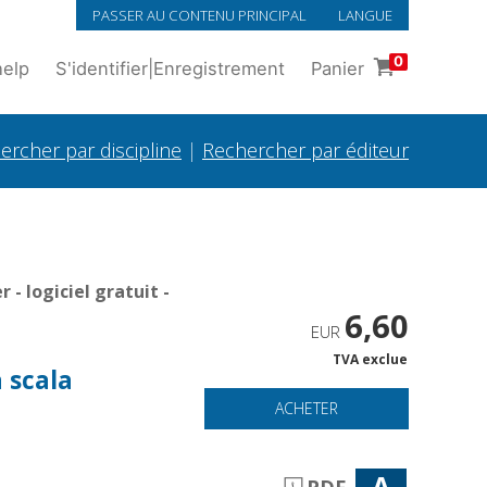
PASSER AU CONTENU PRINCIPAL
LANGUE
0
help
S'identifier
|
Enregistrement
Panier
ercher par discipline
|
Rechercher par éditeur
- logiciel gratuit -
6,60
EUR
TVA exclue
a scala
ACHETER
A