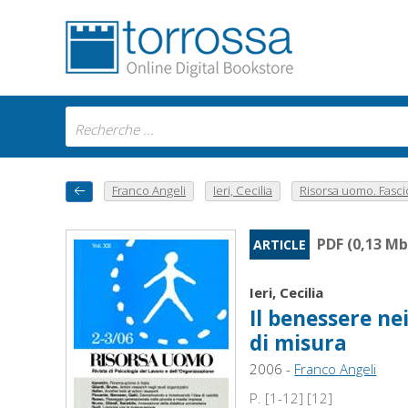
Franco Angeli
Ieri, Cecilia
Risorsa uomo. Fascic
PDF (0,13 Mb
ARTICLE
Ieri, Cecilia
Il benessere ne
di misura
2006 -
Franco Angeli
P. [1-12] [12]