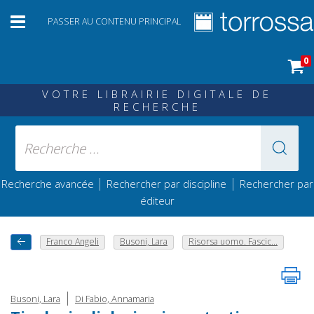
PASSER AU CONTENU PRINCIPAL
0
VOTRE LIBRAIRIE DIGITALE DE
RECHERCHE
|
|
Recherche avancée
Rechercher par discipline
Rechercher par
éditeur
Franco Angeli
Busoni, Lara
Risorsa uomo. Fascic...
|
Busoni, Lara
Di Fabio, Annamaria