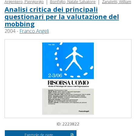
|
|
Argentero, Piergiorgio
Bonfiglio, Natale Salvatore
Zanaletti, William
Analisi critica dei principali
questionari per la valutazione del
mobbing
2004 -
Franco Angeli
ID: 2223822
Exemple de page