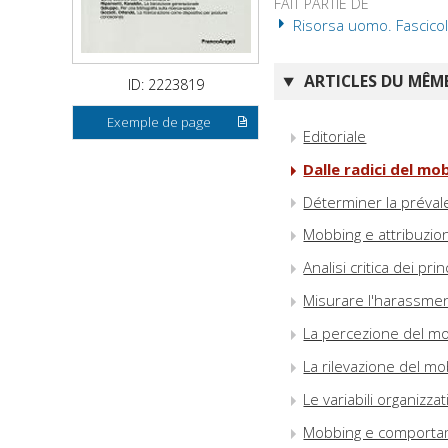
FAIT PARTIE DE
Risorsa uomo. Fascico
ARTICLES DU MÊME
ID: 2223819
Exemple de page
Editoriale
Dalle radici del mo
Déterminer la préval
Mobbing e attribuzion
Analisi critica dei pr
Misurare l'harassme
La percezione del m
La rilevazione del mo
Le variabili organiz
Mobbing e comportame