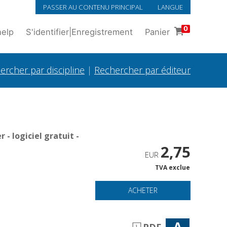
PASSER AU CONTENU PRINCIPAL
LANGUE
0
help
S'identifier
|
Enregistrement
Panier
ercher par discipline
|
Rechercher par éditeur
- logiciel gratuit -
2,75
EUR
TVA exclue
ACHETER
A