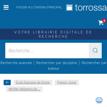
PASSER AU CONTENU PRINCIPAL
0
VOTRE LIBRAIRIE DIGITALE DE
RECHERCHE
|
|
Recherche avancée
Rechercher par discipline
Rechercher par
éditeur
École française de Rome
Prigent, Vivien
MEFRM: Mélanges de ...