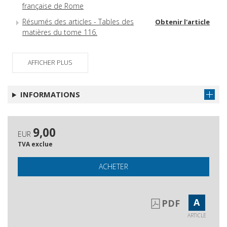
française de Rome
Résumés des articles - Tables des
Obtenir l'article
matières du tome 116.
AFFICHER PLUS
INFORMATIONS
9,00
EUR
TVA exclue
ACHETER
A
PDF
ARTICLE