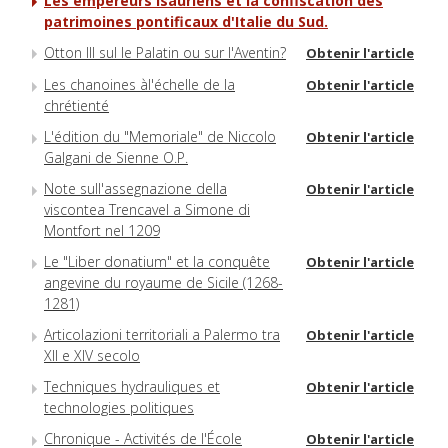
Les empereurs isauriens et la confiscation des
patrimoines pontificaux d'Italie du Sud.
Otton III sul le Palatin ou sur l'Aventin?
Obtenir l'article
Les chanoines àl'échelle de la
Obtenir l'article
chrétienté
L'édition du "Memoriale" de Niccolo
Obtenir l'article
Galgani de Sienne O.P.
Note sull'assegnazione della
Obtenir l'article
viscontea Trencavel a Simone di
Montfort nel 1209
Le "Liber donatium" et la conquête
Obtenir l'article
angevine du royaume de Sicile (1268-
1281)
Articolazioni territoriali a Palermo tra
Obtenir l'article
XII e XIV secolo
Techniques hydrauliques et
Obtenir l'article
technologies politiques
Chronique - Activités de l'École
Obtenir l'article