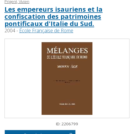
Prigent, Vivien
Les empereurs isauriens et la
confiscation des patrimoines
pontificaux d'Italie du Sud.
2004 -
École Française de Rome
ID: 2206799