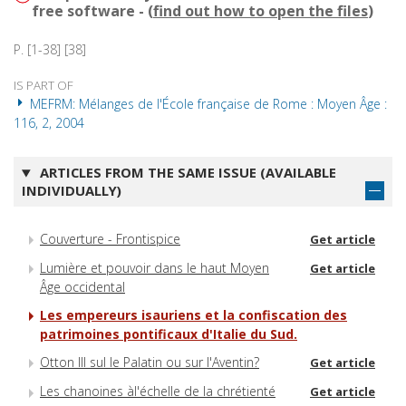
free software - (
find out how to open the files
)
P. [1-38] [38]
IS PART OF
MEFRM: Mélanges de l'École française de Rome : Moyen Âge :
116, 2, 2004
ARTICLES FROM THE SAME ISSUE (AVAILABLE
INDIVIDUALLY)
Couverture - Frontispice
Get article
Lumière et pouvoir dans le haut Moyen
Get article
Âge occidental
Les empereurs isauriens et la confiscation des
patrimoines pontificaux d'Italie du Sud.
Otton III sul le Palatin ou sur l'Aventin?
Get article
Les chanoines àl'échelle de la chrétienté
Get article