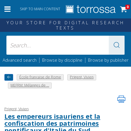
0
SKIP TO MAIN CONTENT
YOUR STORE FOR DIGITAL RESEARCH
TEXTS
|
|
Advanced search
Browse by discipline
Browse by publisher
École française de Rome
Prigent, Vivien
MEFRM: Mélanges de ...
Prigent, Vivien
Les empereurs isauriens et la
confiscation des patrimoines
pontificaux d'Italie du Sud.