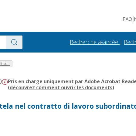
FAQ
|
Recherche avancée
|
Rech
tto ...
)
Pris en charge uniquement par Adobe Acrobat Reader 
(
découvrez comment ouvrir les documents
)
tutela nel contratto di lavoro subordinat