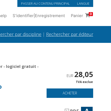
PASSER AU CONTENU PRINCIPAL
LANGUE
0
help
S'identifier
|
Enregistrement
Panier
ercher par discipline
|
Rechercher par éditeur
- logiciel gratuit -
28,05
EUR
TVA exclue
o
ACHETER
A