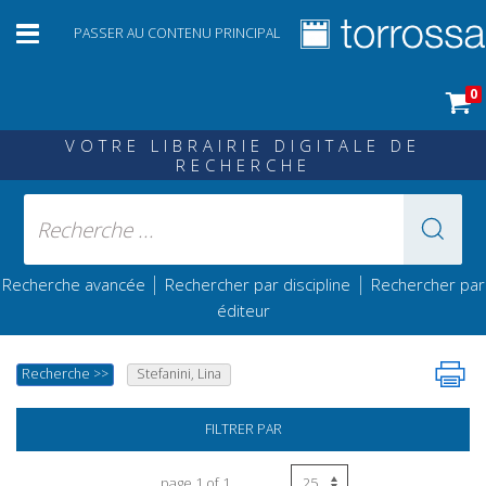
PASSER AU CONTENU PRINCIPAL
0
VOTRE LIBRAIRIE DIGITALE DE
RECHERCHE
|
|
Recherche avancée
Rechercher par discipline
Rechercher par
éditeur
Recherche
>>
Stefanini, Lina
FILTRER PAR
page 1 of 1