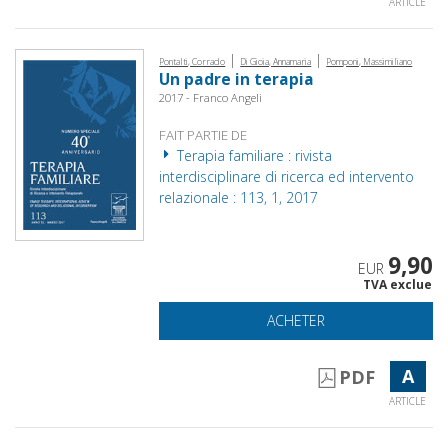
ARTICLE
|
|
Pontalti, Corrado
Di Gioia, Annamaria
Pomponi, Massimiliano
Un padre in terapia
2017 - Franco Angeli
FAIT PARTIE DE
Terapia familiare : rivista
interdisciplinare di ricerca ed intervento
relazionale : 113, 1, 2017
9,90
EUR
TVA exclue
ACHETER
A
PDF
ARTICLE