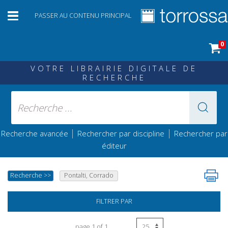
PASSER AU CONTENU PRINCIPAL
0
VOTRE LIBRAIRIE DIGITALE DE
RECHERCHE
|
|
Recherche avancée
Rechercher par discipline
Rechercher par
éditeur
Recherche
>>
Pontalti, Corrado
FILTRER PAR
page 1 of 1