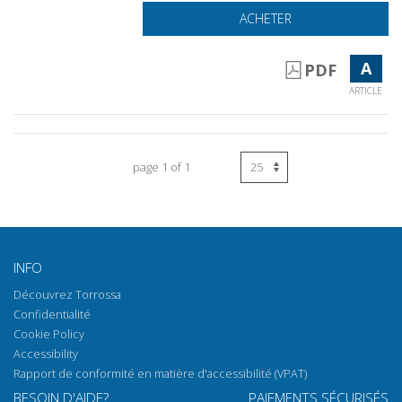
ACHETER
A
PDF
ARTICLE
page 1 of 1
INFO
Découvrez Torrossa
Confidentialité
Cookie Policy
Accessibility
Rapport de conformité en matière d'accessibilité (VPAT)
BESOIN D'AIDE?
PAIEMENTS SÉCURISÉS