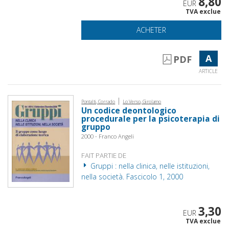
8,80
EUR
TVA exclue
ACHETER
A
PDF
ARTICLE
|
Pontalti, Corrado
Lo Verso, Girolamo
Un codice deontologico
procedurale per la psicoterapia di
gruppo
2000 - Franco Angeli
FAIT PARTIE DE
Gruppi : nella clinica, nelle istituzioni,
nella società. Fascicolo 1, 2000
3,30
EUR
TVA exclue