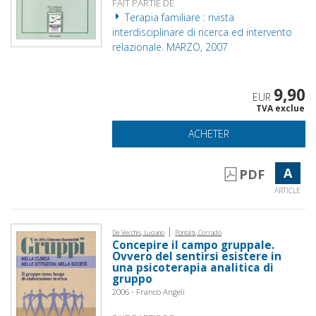
FAIT PARTIE DE
Terapia familiare : rivista
interdisciplinare di ricerca ed intervento
relazionale. MARZO, 2007
9,90
EUR
TVA exclue
ACHETER
A
PDF
ARTICLE
|
De Vecchis, Luciano
Pontalti, Corrado
Concepire il campo gruppale.
Ovvero del sentirsi esistere in
una psicoterapia analitica di
gruppo
2006 - Franco Angeli