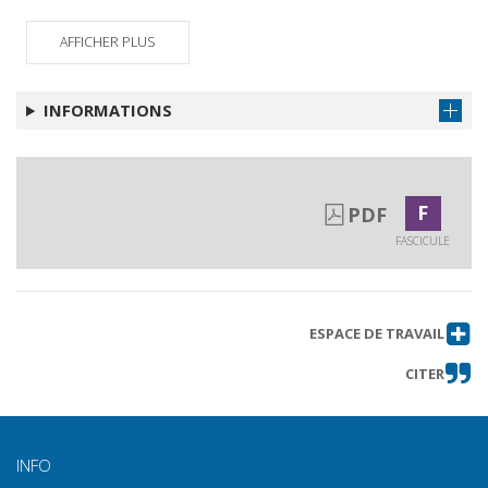
Abstracts
Obtenir l'article
AFFICHER PLUS
15° simposio GAS culture, conflitti,
Obtenir l'article
creatività..
INFORMATIONS
F
PDF
FASCICULE
ESPACE DE TRAVAIL
CITER
INFO