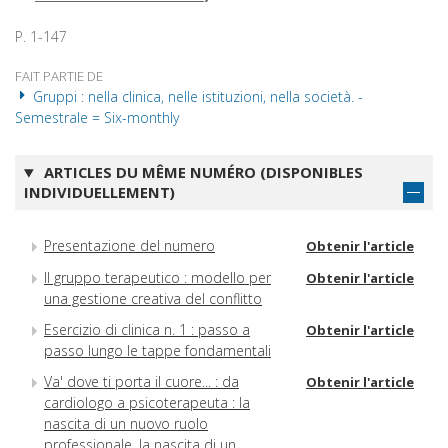
P. 1-147
FAIT PARTIE DE
Gruppi : nella clinica, nelle istituzioni, nella società. -
Semestrale = Six-monthly
ARTICLES DU MÊME NUMÉRO (DISPONIBLES
INDIVIDUELLEMENT)
Presentazione del numero
Obtenir l'article
Il gruppo terapeutico : modello per
Obtenir l'article
una gestione creativa del conflitto
Esercizio di clinica n. 1 : passo a
Obtenir l'article
passo lungo le tappe fondamentali
Va' dove ti porta il cuore... : da
Obtenir l'article
cardiologo a psicoterapeuta : la
nascita di un nuovo ruolo
professionale, la nascita di un