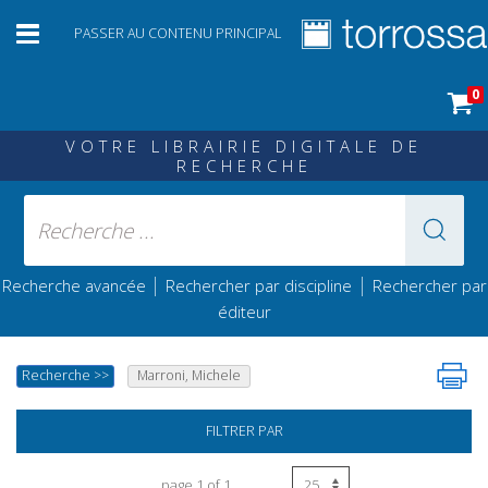
PASSER AU CONTENU PRINCIPAL
0
VOTRE LIBRAIRIE DIGITALE DE
RECHERCHE
|
|
Recherche avancée
Rechercher par discipline
Rechercher par
éditeur
Recherche
>>
Marroni, Michele
FILTRER PAR
page 1 of 1