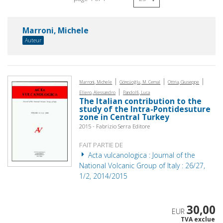
Marroni, Michele
Auteur
|
|
|
Marroni, Michele
Göncüoğlu, M. Cemal
Ottria, Giuseppe
|
Ellero, Alessandro
Pandolfi, Luca
The Italian contribution to the
study of the Intra-Pontidesuture
zone in Central Turkey
2015 - Fabrizio Serra Editore
FAIT PARTIE DE
Acta vulcanologica : Journal of the
National Volcanic Group of Italy : 26/27,
1/2, 2014/2015
30,00
EUR
TVA exclue