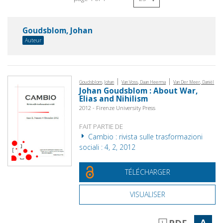
Goudsblom, Johan
Auteur
|
|
Goudsblom, Johan
Van Voss, Daan Heerma
Van Der Meer, Daniël
Johan Goudsblom : About War,
Elias and Nihilism
2012 - Firenze University Press
FAIT PARTIE DE
Cambio : rivista sulle trasformazioni
sociali : 4, 2, 2012
TÉLÉCHARGER
VISUALISER
A