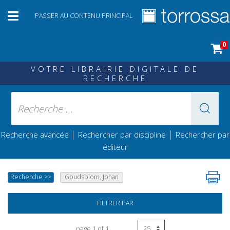
PASSER AU CONTENU PRINCIPAL
0
VOTRE LIBRAIRIE DIGITALE DE
RECHERCHE
|
|
Recherche avancée
Rechercher par discipline
Rechercher par
éditeur
Recherche
>>
Goudsblom, Johan
FILTRER PAR
page 1 of 1