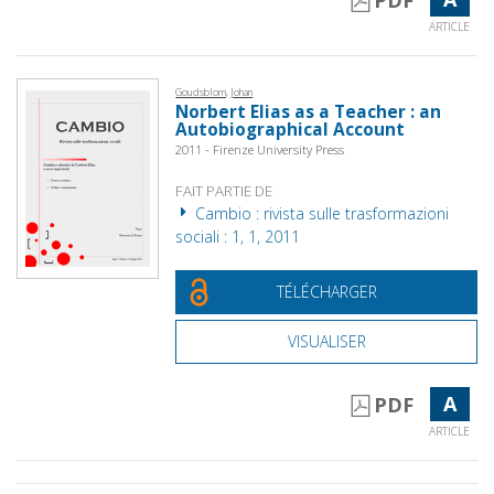
PDF
ARTICLE
Goudsblom, Johan
Norbert Elias as a Teacher : an
Autobiographical Account
2011 - Firenze University Press
FAIT PARTIE DE
Cambio : rivista sulle trasformazioni
sociali : 1, 1, 2011
TÉLÉCHARGER
VISUALISER
A
PDF
ARTICLE