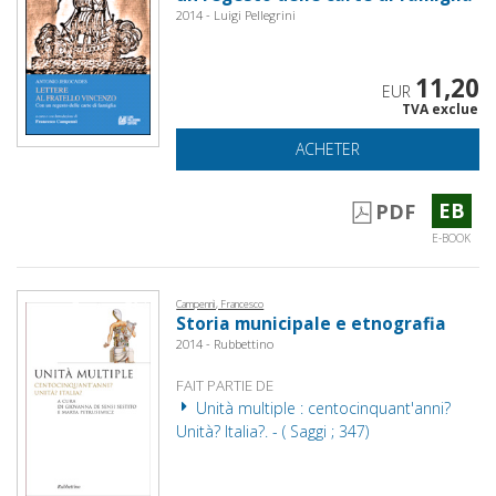
2014 - Luigi Pellegrini
11,20
EUR
TVA exclue
ACHETER
EB
PDF
E-BOOK
Campennì, Francesco
Storia municipale e etnografia
2014 - Rubbettino
FAIT PARTIE DE
Unità multiple : centocinquant'anni?
Unità? Italia?. - ( Saggi ; 347)