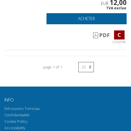
12,00
EUR
TVA exclue
ACHETER
C
PDF
CHAPITRE
page 1 of 1
INFO
Découvrez Torrossa
Confidentialité
Cookie Policy
Accessibility