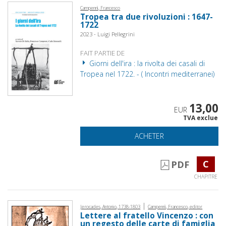
Campennì, Francesco
Tropea tra due rivoluzioni : 1647-
1722
2023 - Luigi Pellegrini
FAIT PARTIE DE
Giorni dell'ira : la rivolta dei casali di
Tropea nel 1722. - ( Incontri mediterranei)
13,00
EUR
TVA exclue
ACHETER
C
PDF
CHAPITRE
|
Jerocades, Antonio, 1738-1803
Campennì, Francesco, editor
Lettere al fratello Vincenzo : con
un regesto delle carte di famiglia