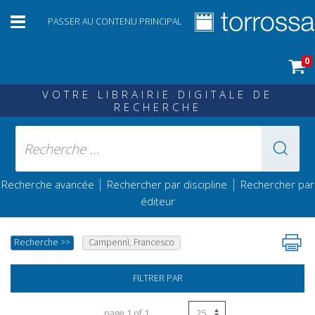
PASSER AU CONTENU PRINCIPAL
0
VOTRE LIBRAIRIE DIGITALE DE
RECHERCHE
|
|
Recherche avancée
Rechercher par discipline
Rechercher par
éditeur
Recherche
>>
Campennì, Francesco
FILTRER PAR
page 1 of 1