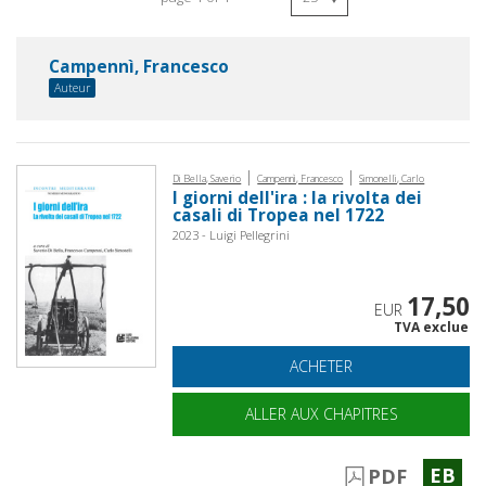
Campennì, Francesco
Auteur
|
|
Di Bella, Saverio
Campennì, Francesco
Simonelli, Carlo
I giorni dell'ira : la rivolta dei
casali di Tropea nel 1722
2023 - Luigi Pellegrini
17,50
EUR
TVA exclue
ACHETER
ALLER AUX CHAPITRES
EB
PDF