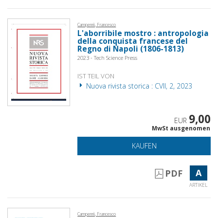
Campennì, Francesco
L'aborribile mostro : antropologia
della conquista francese del
Regno di Napoli (1806-1813)
2023 - Tech Science Press
IST TEIL VON
Nuova rivista storica : CVII, 2, 2023
9,00
EUR
MwSt ausgenomen
KAUFEN
A
PDF
ARTIKEL
Campennì, Francesco