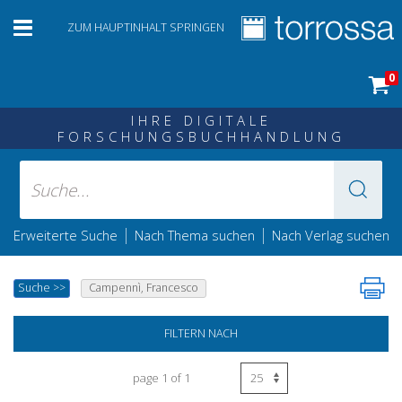
ZUM HAUPTINHALT SPRINGEN
0
IHRE DIGITALE
FORSCHUNGSBUCHHANDLUNG
|
|
Erweiterte Suche
Nach Thema suchen
Nach Verlag suchen
Suche
>>
Campennì, Francesco
FILTERN NACH
page 1 of 1