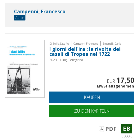
Campennì, Francesco
Autor
|
|
Di Bella, Saverio
Campennì, Francesco
Simonelli, Carlo
I giorni dell'ira : la rivolta dei
casali di Tropea nel 1722
2023 - Luigi Pellegrini
17,50
EUR
MwSt ausgenomen
KAUFEN
ZU DEN KAPITELN
EB
PDF
EBOOK