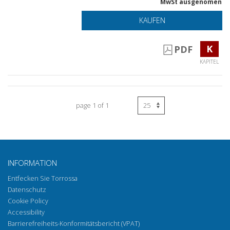
MwSt ausgenomen
KAUFEN
K
PDF
KAPITEL
page 1 of 1
INFORMATION
Entfecken Sie Torrossa
Datenschutz
Cookie Policy
Accessibility
Barrierefreiheits-Konformitätsbericht (VPAT)