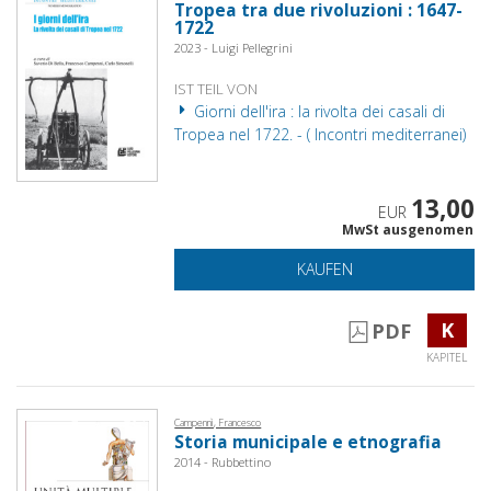
Tropea tra due rivoluzioni : 1647-
1722
2023 - Luigi Pellegrini
IST TEIL VON
Giorni dell'ira : la rivolta dei casali di
Tropea nel 1722. - ( Incontri mediterranei)
13,00
EUR
MwSt ausgenomen
KAUFEN
K
PDF
KAPITEL
Campennì, Francesco
Storia municipale e etnografia
2014 - Rubbettino