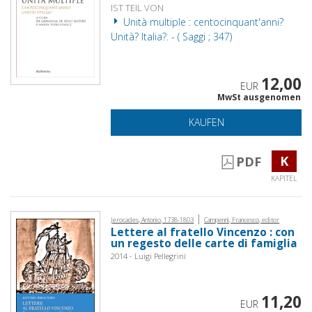
IST TEIL VON
Unità multiple : centocinquant'anni?
Unità? Italia?. - ( Saggi ; 347)
12,00
EUR
MwSt ausgenomen
KAUFEN
K
PDF
KAPITEL
|
Jerocades, Antonio, 1738-1803
Campennì, Francesco, editor
Lettere al fratello Vincenzo : con
un regesto delle carte di famiglia
2014 - Luigi Pellegrini
11,20
EUR