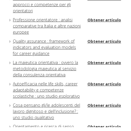
approcci e competenze per gli
orientatori
Professione orientatore : analisi
Obtener artículo
comparative tra Italia e altre nazioni
europee
Quality assurance : framework of
Obtener artículo
indicators and evaluation models
for career guidance
La maieutica orientativa : ovvero la
Obtener artículo
metodologia maieutica al servizio
della consulenza orientativa
Autoefficacia nelle life skills, career
Obtener artículo
adaptability e competenze
scolastiche : uno studio esplorativo
Cosa pensano gli/le adolescenti del
Obtener artículo
lavoro dignitoso e dell'inclusione? :
uno studio qualitativo
Orientamento e ricerca di senso
Obtener artículo