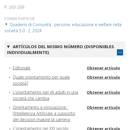
P. 263-269
FORMA PARTE DE
Quaderni di Comunità : persone, educazione e welfare nella
società 5.0 : 2, 2024
ARTÍCULOS DEL MISMO NÚMERO (DISPONIBLES
INDIVIDUALMENTE)
Editoriale
Obtener artículo
Quale orientamento per quale
Obtener artículo
società?
L'orientamento per gli adulti in una
Obtener artículo
società che cambia
Orientamento e innovazione :
Obtener artículo
l'Intelligenza Artificiale a supporto
del decision making di carriera
L'orientamento nel XXI secolo :
Obtener artículo