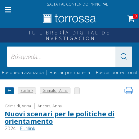
SALTAR AL CONTENIDO PRINCIPAL
0
TU LIBRERÍA DIGITAL DE
INVESTIGACIÓN
|
|
Búsqueda avanzada
Buscar por materia
Buscar por editorial
Eurilink
Grimaldi, Anna
|
Grimaldi, Anna
Ancora, Anna
Nuovi scenari per le politiche di
orientamento
2024 -
Eurilink