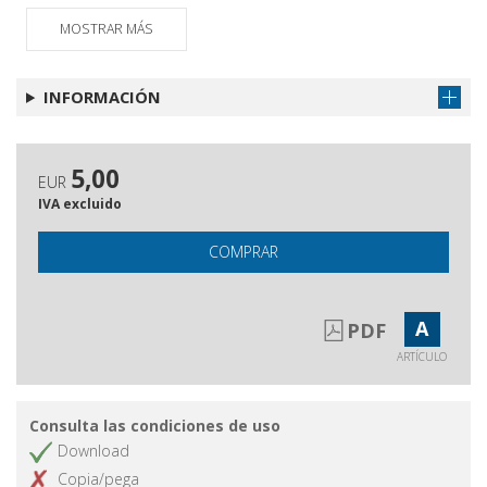
Nuovi scenari per le politiche di orientamento
MOSTRAR MÁS
Recensione del libro Orientamento
Obtener artículo
e consulenza di carriera
INFORMACIÓN
5,00
EUR
IVA excluido
COMPRAR
A
PDF
ARTÍCULO
Consulta las condiciones de uso
Download
Copia/pega