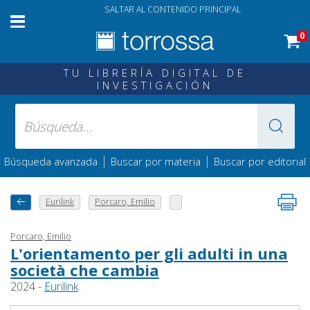
SALTAR AL CONTENIDO PRINCIPAL
0
TU LIBRERÍA DIGITAL DE
INVESTIGACIÓN
|
|
Búsqueda avanzada
Buscar por materia
Buscar por editorial
Eurilink
Porcaro, Emilio
Porcaro, Emilio
L'orientamento per gli adulti in una
società che cambia
2024 -
Eurilink