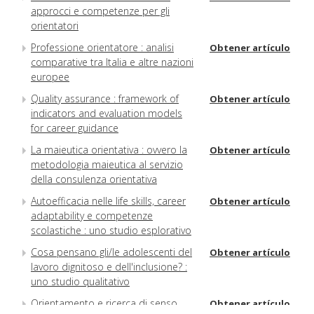
approcci e competenze per gli
orientatori
Professione orientatore : analisi
Obtener artículo
comparative tra Italia e altre nazioni
europee
Quality assurance : framework of
Obtener artículo
indicators and evaluation models
for career guidance
La maieutica orientativa : ovvero la
Obtener artículo
metodologia maieutica al servizio
della consulenza orientativa
Autoefficacia nelle life skills, career
Obtener artículo
adaptability e competenze
scolastiche : uno studio esplorativo
Cosa pensano gli/le adolescenti del
Obtener artículo
lavoro dignitoso e dell'inclusione? :
uno studio qualitativo
Orientamento e ricerca di senso
Obtener artículo