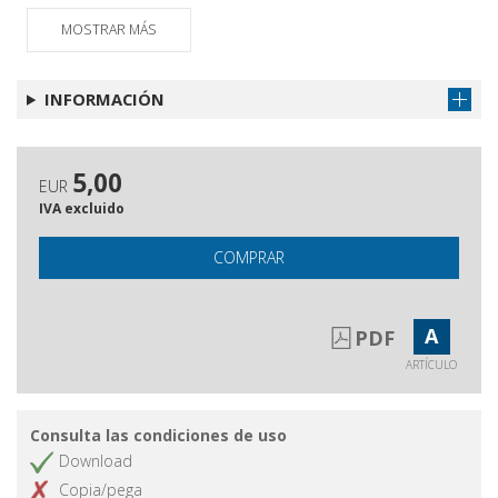
Nuovi scenari per le politiche di
Obtener artículo
MOSTRAR MÁS
orientamento
Recensione del libro Orientamento
Obtener artículo
INFORMACIÓN
e consulenza di carriera
5,00
EUR
IVA excluido
COMPRAR
A
PDF
ARTÍCULO
Consulta las condiciones de uso
Download
Copia/pega