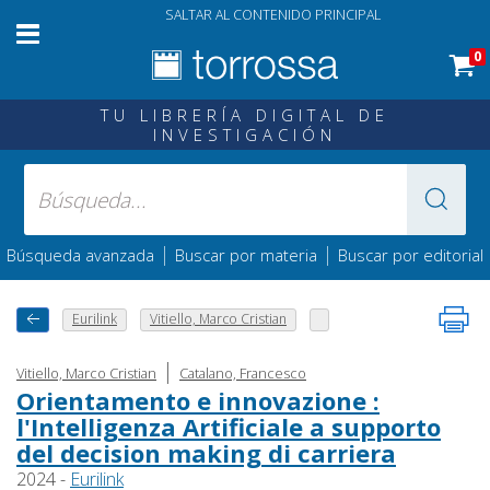
SALTAR AL CONTENIDO PRINCIPAL
0
TU LIBRERÍA DIGITAL DE
INVESTIGACIÓN
|
|
Búsqueda avanzada
Buscar por materia
Buscar por editorial
Eurilink
Vitiello, Marco Cristian
|
Vitiello, Marco Cristian
Catalano, Francesco
Orientamento e innovazione :
l'Intelligenza Artificiale a supporto
del decision making di carriera
2024 -
Eurilink