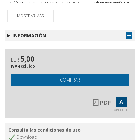
Orientamento e ricerca di senso
Obtener artículo
Nuovi scenari per le politiche di
Obtener artículo
MOSTRAR MÁS
orientamento
Recensione del libro Orientamento
Obtener artículo
INFORMACIÓN
e consulenza di carriera
5,00
EUR
IVA excluido
COMPRAR
A
PDF
ARTÍCULO
Consulta las condiciones de uso
Download