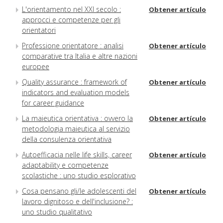
L'orientamento nel XXI secolo :
Obtener artículo
approcci e competenze per gli
orientatori
Professione orientatore : analisi
Obtener artículo
comparative tra Italia e altre nazioni
europee
Quality assurance : framework of
Obtener artículo
indicators and evaluation models
for career guidance
La maieutica orientativa : ovvero la
Obtener artículo
metodologia maieutica al servizio
della consulenza orientativa
Autoefficacia nelle life skills, career
Obtener artículo
adaptability e competenze
scolastiche : uno studio esplorativo
Cosa pensano gli/le adolescenti del
Obtener artículo
lavoro dignitoso e dell'inclusione? :
uno studio qualitativo