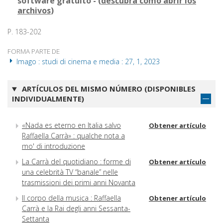
software gratuito - (
descubra cómo abrir los
archivos
)
P. 183-202
FORMA PARTE DE
Imago : studi di cinema e media : 27, 1, 2023
ARTÍCULOS DEL MISMO NÚMERO (DISPONIBLES
INDIVIDUALMENTE)
«Nada es eterno en Italia salvo
Obtener artículo
Raffaella Carrà» : qualche nota a
mo' di introduzione
La Carrà del quotidiano : forme di
Obtener artículo
una celebrità TV “banale” nelle
trasmissioni dei primi anni Novanta
Il corpo della musica : Raffaella
Obtener artículo
Carrà e la Rai degli anni Sessanta-
Settanta