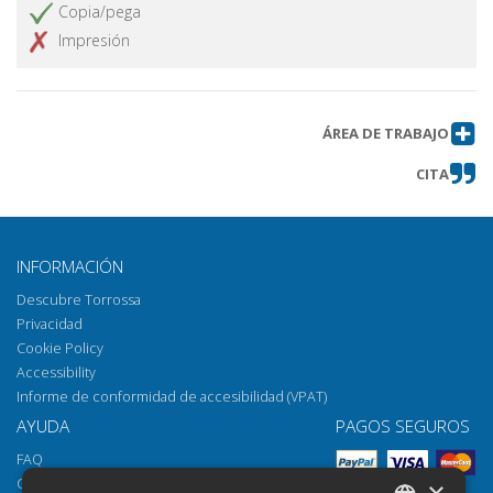
Recensioni
Obtener artículo
Copia/pega
Impresión
ÁREA DE TRABAJO
CITA
INFORMACIÓN
Descubre Torrossa
Privacidad
Cookie Policy
Accessibility
Informe de conformidad de accesibilidad (VPAT)
AYUDA
PAGOS SEGUROS
FAQ
Cómo abrir los archivos
×