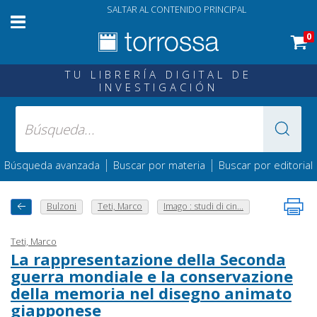
SALTAR AL CONTENIDO PRINCIPAL
0
TU LIBRERÍA DIGITAL DE
INVESTIGACIÓN
|
|
Búsqueda avanzada
Buscar por materia
Buscar por editorial
Bulzoni
Teti, Marco
Imago : studi di cin...
Teti, Marco
La rappresentazione della Seconda
guerra mondiale e la conservazione
della memoria nel disegno animato
giapponese