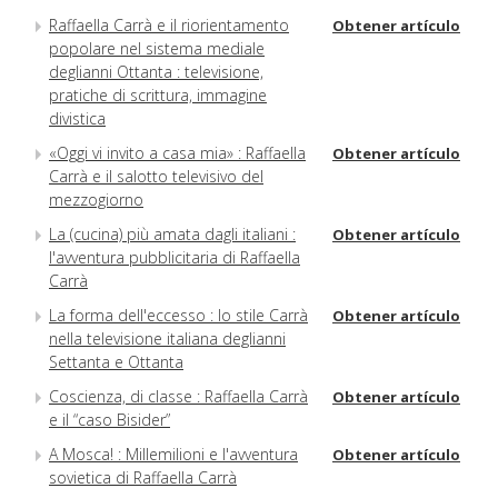
Raffaella Carrà e il riorientamento
Obtener artículo
popolare nel sistema mediale
deglianni Ottanta : televisione,
pratiche di scrittura, immagine
divistica
«Oggi vi invito a casa mia» : Raffaella
Obtener artículo
Carrà e il salotto televisivo del
mezzogiorno
La (cucina) più amata dagli italiani :
Obtener artículo
l'avventura pubblicitaria di Raffaella
Carrà
La forma dell'eccesso : lo stile Carrà
Obtener artículo
nella televisione italiana deglianni
Settanta e Ottanta
Coscienza, di classe : Raffaella Carrà
Obtener artículo
e il “caso Bisider”
A Mosca! : Millemilioni e l'avventura
Obtener artículo
sovietica di Raffaella Carrà