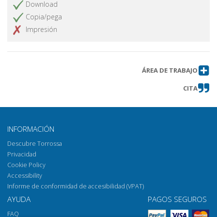
Recensioni
Obtener artículo
Download
Copia/pega
Impresión
ÁREA DE TRABAJO
CITA
INFORMACIÓN
Descubre Torrossa
Privacidad
Cookie Policy
Accessibility
Informe de conformidad de accesibilidad (VPAT)
AYUDA
PAGOS SEGUROS
FAQ