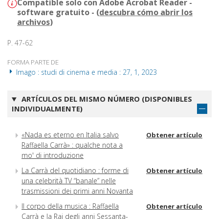
Compatible solo con Adobe Acrobat Reader -
software gratuito - (
descubra cómo abrir los
archivos
)
P. 47-62
FORMA PARTE DE
Imago : studi di cinema e media : 27, 1, 2023
ARTÍCULOS DEL MISMO NÚMERO (DISPONIBLES
INDIVIDUALMENTE)
«Nada es eterno en Italia salvo
Obtener artículo
Raffaella Carrà» : qualche nota a
mo' di introduzione
La Carrà del quotidiano : forme di
Obtener artículo
una celebrità TV “banale” nelle
trasmissioni dei primi anni Novanta
Il corpo della musica : Raffaella
Obtener artículo
Carrà e la Rai degli anni Sessanta-