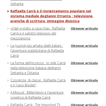
Settanta
Raffaella Carrà e il riorientamento popolare nel
sistema mediale deglianni Ottanta : televisione,
pratiche di scrittura, immagine divistica
«Oggi vi invito a casa mia» : Raffaella
Obtener artículo
Carrà e il salotto televisivo del
mezzogiorno
La (cucina) più amata dagli italiani :
Obtener artículo
l'avventura pubblicitaria di Raffaella
Carrà
La forma dell'eccesso : lo stile Carrà
Obtener artículo
nella televisione italiana deglianni
Settanta e Ottanta
Coscienza, di classe : Raffaella Carrà
Obtener artículo
e il “caso Bisider”
A Mosca! : Millemilioni e l'avventura
Obtener artículo
sovietica di Raffaella Carrà
Raffaella Carrà : The Imported TV
Obtener artículo