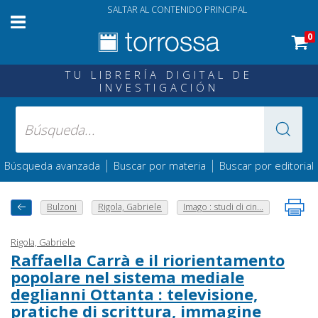
SALTAR AL CONTENIDO PRINCIPAL
0
TU LIBRERÍA DIGITAL DE
INVESTIGACIÓN
|
|
Búsqueda avanzada
Buscar por materia
Buscar por editorial
Bulzoni
Rigola, Gabriele
Imago : studi di cin...
Rigola, Gabriele
Raffaella Carrà e il riorientamento
popolare nel sistema mediale
deglianni Ottanta : televisione,
pratiche di scrittura, immagine