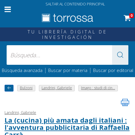
SALTAR AL CONTENIDO PRINCIPAL
0
TU LIBRERÍA DIGITAL DE
INVESTIGACIÓN
|
|
Búsqueda avanzada
Buscar por materia
Buscar por editorial
Bulzoni
Landrini, Gabriele
Imago : studi di cin...
Landrini, Gabriele
La (cucina) più amata dagli italiani :
l'avventura pubblicitaria di Raffaella
Carrà