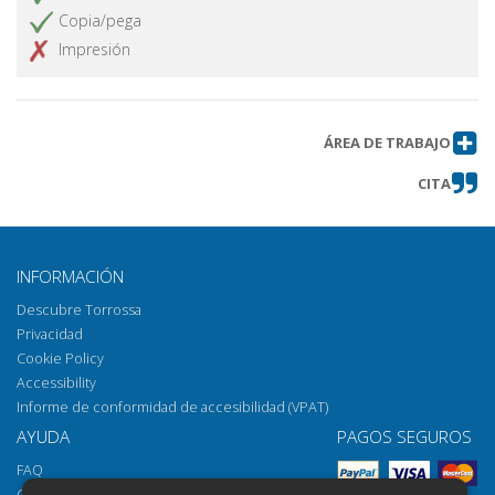
Recensioni
Obtener artículo
Copia/pega
Impresión
ÁREA DE TRABAJO
CITA
INFORMACIÓN
Descubre Torrossa
Privacidad
Cookie Policy
Accessibility
Informe de conformidad de accesibilidad (VPAT)
AYUDA
PAGOS SEGUROS
FAQ
Cómo abrir los archivos