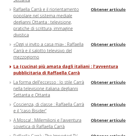
Raffaella Carrà e il riorientamento
Obtener artículo
popolare nel sistema mediale
deglianni Ottanta : televisione,
pratiche di scrittura, immagine
divistica
«Oggi vi invito a casa mia» : Raffaella
Obtener artículo
Carrà e il salotto televisivo del
mezzogiorno
La (cucina) più amata dagli italiani : l'avventura
pubblicitaria di Raffaella Carrà
La forma dell'eccesso : lo stile Carrà
Obtener artículo
nella televisione italiana deglianni
Settanta e Ottanta
Coscienza, di classe : Raffaella Carrà
Obtener artículo
e il “caso Bisider”
A Mosca! : Millemilioni e l'avventura
Obtener artículo
sovietica di Raffaella Carrà
Raffaella Carrà : The Imported TV
Obtener artículo