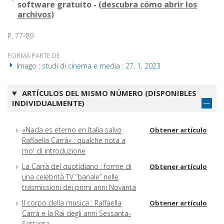
software gratuito - (
descubra cómo abrir los
archivos
)
P. 77-89
FORMA PARTE DE
Imago : studi di cinema e media : 27, 1, 2023
ARTÍCULOS DEL MISMO NÚMERO (DISPONIBLES
INDIVIDUALMENTE)
«Nada es eterno en Italia salvo
Obtener artículo
Raffaella Carrà» : qualche nota a
mo' di introduzione
La Carrà del quotidiano : forme di
Obtener artículo
una celebrità TV “banale” nelle
trasmissioni dei primi anni Novanta
Il corpo della musica : Raffaella
Obtener artículo
Carrà e la Rai degli anni Sessanta-
Settanta