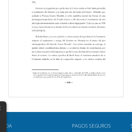
×
N
YUDA
PAGOS SEGUROS
H