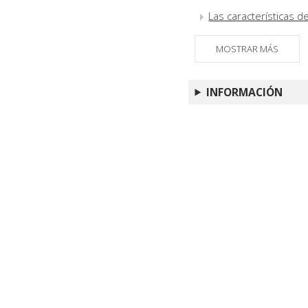
Las características d
de Civilizaciones y l
MOSTRAR MÁS
Breve reseña de las 
INFORMACIÓN