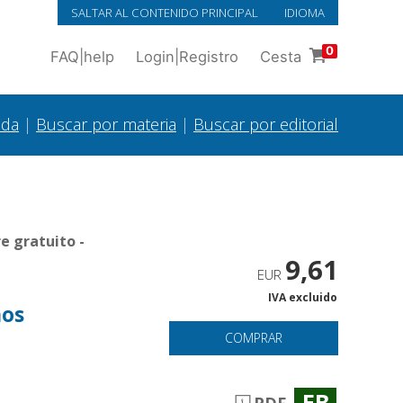
SALTAR AL CONTENIDO PRINCIPAL
IDIOMA
0
FAQ
|
help
Login
|
Registro
Cesta
ada
|
Buscar por materia
|
Buscar por editorial
e gratuito -
9,61
EUR
IVA excluido
hos
COMPRAR
EB