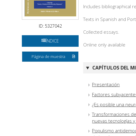
Includes bibliographical 
Texts in Spanish and Por
ID: 5327042
Collected essays.
ÍNDICE
Online only available
Página de muestra
CAPÍTULOS DEL M
Presentación
Factores subyacentes
¿Es posible una neuro
Transformaciones de
nuevas tecnologías y
Populismo antidemoc