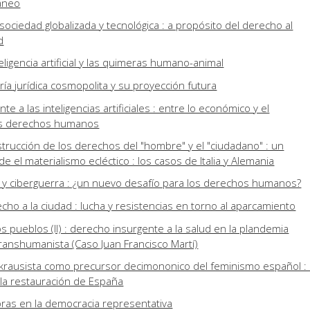
âneo
sociedad globalizada y tecnológica : a propósito del derecho al
d
teligencia artificial y las quimeras humano-animal
ría jurídica cosmopolita y su proyección futura
e a las inteligencias artificiales : entre lo económico y el
os derechos humanos
trucción de los derechos del "hombre" y el "ciudadano" : un
de el materialismo ecléctico : los casos de Italia y Alemania
s y ciberguerra : ¿un nuevo desafío para los derechos humanos?
cho a la ciudad : lucha y resistencias en torno al aparcamiento
os pueblos (II) : derecho insurgente a la salud en la plandemia
transhumanista (Caso Juan Francisco Martí)
krausista como precursor decimononico del feminismo español : 
 la restauración de España
ras en la democracia representativa