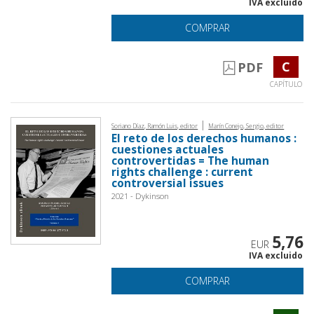
IVA excluido
COMPRAR
C
PDF
CAPÍTULO
|
Soriano Díaz, Ramón Luis, editor
Marín Conejo, Sergio, editor
El reto de los derechos humanos :
cuestiones actuales
controvertidas = The human
rights challenge : current
controversial issues
2021 - Dykinson
5,76
EUR
IVA excluido
COMPRAR