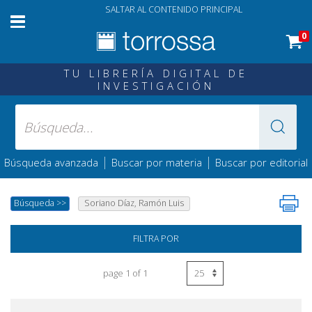
SALTAR AL CONTENIDO PRINCIPAL
0
TU LIBRERÍA DIGITAL DE
INVESTIGACIÓN
|
|
Búsqueda avanzada
Buscar por materia
Buscar por editorial
Búsqueda
>>
Soriano Díaz, Ramón Luis
FILTRA POR
page 1 of 1