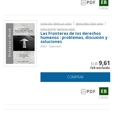
EB
PDF
E-BOOK
|
|
Soriano Díaz, Ramón Luis, editor
Sánchez Rubio, David, editor
Suárez Villegas, Juan Carlos, editor
Las Fronteras de los derechos
humanos : problemas, discusión y
soluciones
2020 - Dykinson
9,61
EUR
IVA excluido
COMPRAR
EB
PDF
E-BOOK