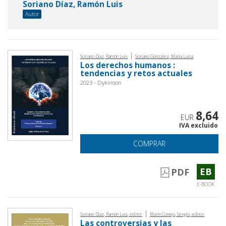
Soriano Díaz, Ramón Luis
Autor
|
Soriano Díaz, Ramón Luis
Soriano González, María Luisa
Los derechos humanos :
tendencias y retos actuales
2023 - Dykinson
8,64
EUR
IVA excluido
COMPRAR
EB
PDF
E-BOOK
|
Soriano Díaz, Ramón Luis, editor
Marín Conejo, Sergio, editor
Las controversias y las