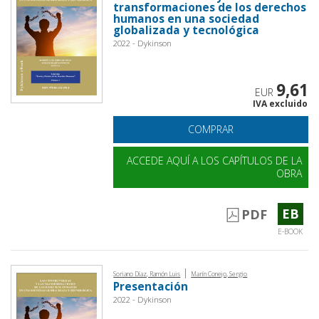
transformaciones de los derechos
humanos en una sociedad
globalizada y tecnológica
2022 - Dykinson
9,61
EUR
IVA excluido
COMPRAR
ACCEDE AQUÍ A LOS CAPÍTULOS DE LA
OBRA
EB
PDF
E-BOOK
|
Soriano Díaz, Ramón Luis
Marín Conejo, Sergio
Presentación
2022 - Dykinson