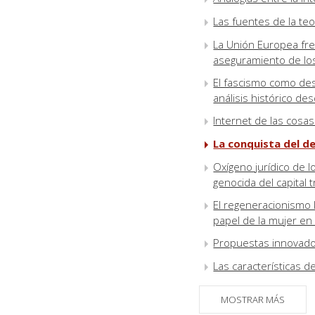
Las fuentes de la teo
La Unión Europea frent
aseguramiento de l
El fascismo como des
análisis histórico des
Internet de las cosa
La conquista del de
Oxígeno jurídico de l
genocida del capital 
El regeneracionismo 
papel de la mujer en
Propuestas innovado
Las características d
de Civilizaciones y l
MOSTRAR MÁS
Breve reseña de las 