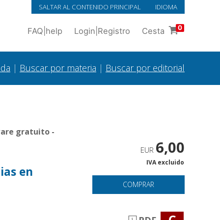
SALTAR AL CONTENIDO PRINCIPAL
IDIOMA
0
FAQ
|
help
Login
|
Registro
Cesta
ada
|
Buscar por materia
|
Buscar por editorial
are gratuito -
6,00
EUR
IVA excluido
cias en
COMPRAR
C