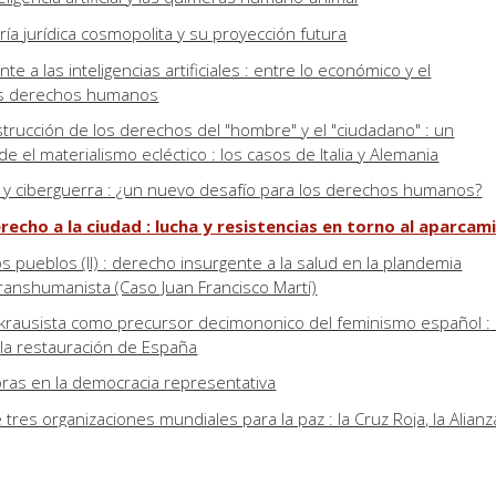
ría jurídica cosmopolita y su proyección futura
e a las inteligencias artificiales : entre lo económico y el
os derechos humanos
trucción de los derechos del "hombre" y el "ciudadano" : un
de el materialismo ecléctico : los casos de Italia y Alemania
s y ciberguerra : ¿un nuevo desafío para los derechos humanos?
recho a la ciudad : lucha y resistencias en torno al aparcam
os pueblos (II) : derecho insurgente a la salud en la plandemia
transhumanista (Caso Juan Francisco Martí)
krausista como precursor decimononico del feminismo español : 
 la restauración de España
ras en la democracia representativa
e tres organizaciones mundiales para la paz : la Cruz Roja, la Alianz
a Asociación Universal de Esperanto
autorías