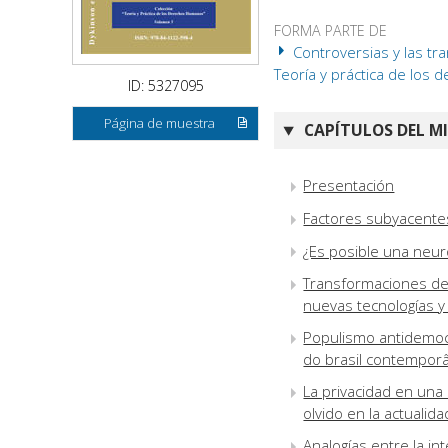
FORMA PARTE DE
Controversias y las tr
Teoría y práctica de los
ID: 5327095
Página de muestra
CAPÍTULOS DEL M
Presentación
Factores subyacentes
¿Es posible una neuro
Transformaciones de
nuevas tecnologías y
Populismo antidemoc
do brasil contempor
La privacidad en una 
olvido en la actualida
Analogías entre la in