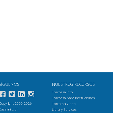
SÍGUENOS
NUESTROS RECURSOS
Torrossa Info
Torrossa para Instituciones
Copyright 2000-2026
Torrossa Open
Casalini Libri
Library Services