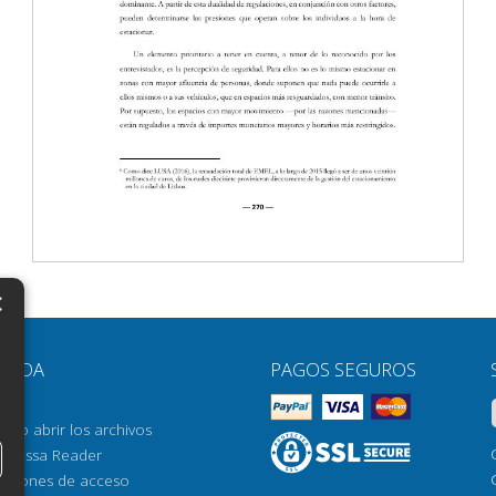
×
N
YUDA
PAGOS SEGUROS
H
AQ
H
ómo abrir los archivos
orrossa Reader
H
pciones de acceso