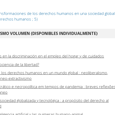
ansformaciones de los derechos humanos en una sociedad globaliza
 derechos humanos ; 5)
ISMO VOLUMEN (DISPONIBLES INDIVIDUALMENTE)
 en la discriminación en el empleo del hogar y de cuidados
ciencia de la libertad?
 los derechos humanos en un mundo global : neoliberalismo,
 neo-extractivismo
rático e necropolítica em tempos de pandemia : breves reflexõe
âneo
sociedad globalizada y tecnológica : a propósito del derecho al
d
teligencia artificial y las quimeras humano-animal