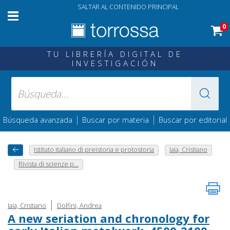
SALTAR AL CONTENIDO PRINCIPAL
0
TU LIBRERÍA DIGITAL DE
INVESTIGACIÓN
|
|
Búsqueda avanzada
Buscar por materia
Buscar por editorial
Istituto italiano di preistoria e protostoria
Iaia, Cristiano
Rivista di scienze p...
|
Iaia, Cristiano
Dolfini, Andrea
A new seriation and chronology for