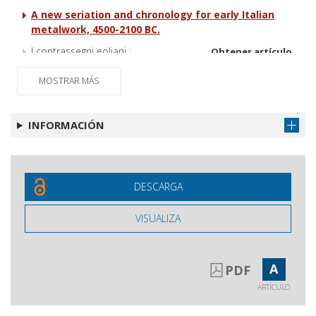
A new seriation and chronology for early Italian
metalwork, 4500-2100 BC.
I contrassegni eoliani :
Obtener artículo
classificazione e distribuzione
MOSTRAR MÁS
Recensioni
Obtener artículo
INFORMACIÓN
DESCARGA
VISUALIZA
A
PDF
ARTÍCULO