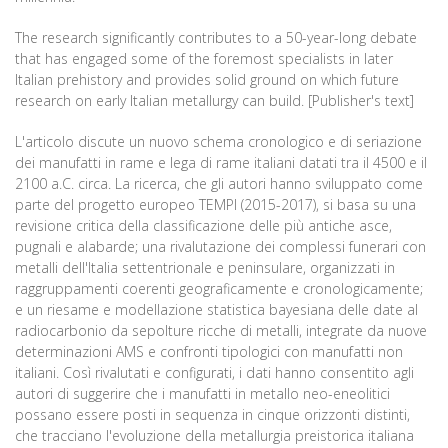
The research significantly contributes to a 50-year-long debate
that has engaged some of the foremost specialists in later
Italian prehistory and provides solid ground on which future
research on early Italian metallurgy can build. [Publisher's text]
L'articolo discute un nuovo schema cronologico e di seriazione
dei manufatti in rame e lega di rame italiani datati tra il 4500 e il
2100 a.C. circa. La ricerca, che gli autori hanno sviluppato come
parte del progetto europeo TEMPI (2015-2017), si basa su una
revisione critica della classificazione delle più antiche asce,
pugnali e alabarde; una rivalutazione dei complessi funerari con
metalli dell'Italia settentrionale e peninsulare, organizzati in
raggruppamenti coerenti geograficamente e cronologicamente;
e un riesame e modellazione statistica bayesiana delle date al
radiocarbonio da sepolture ricche di metalli, integrate da nuove
determinazioni AMS e confronti tipologici con manufatti non
italiani. Così rivalutati e configurati, i dati hanno consentito agli
autori di suggerire che i manufatti in metallo neo-eneolitici
possano essere posti in sequenza in cinque orizzonti distinti,
che tracciano l'evoluzione della metallurgia preistorica italiana