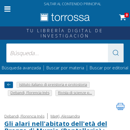
SALTAR AL CONTENIDO PRINCIPAL
0
TU LIBRERÍA DIGITAL DE
INVESTIGACIÓN
|
|
Búsqueda avanzada
Buscar por materia
Buscar por editorial
Istituto italiano di preistoria e protostoria
Debandi, Florencia Inés
Rivista di scienze p...
|
Debandi, Florencia Inés
Magrì, Alessandra
Gli alari nell'abitato dell'età del