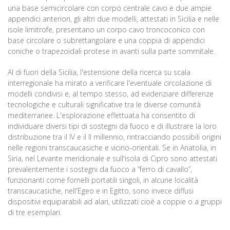
una base semicircolare con corpo centrale cavo e due ampie
appendici anteriori, gli altri due modelli, attestati in Sicilia e nelle
isole limitrofe, presentano un corpo cavo troncoconico con
base circolare o subrettangolare e una coppia di appendici
coniche o trapezoidali protese in avanti sulla parte sommitale.
Al di fuori della Sicilia, l'estensione della ricerca su scala
interregionale ha mirato a verificare l'eventuale circolazione di
modelli condivisi e, al tempo stesso, ad evidenziare differenze
tecnologiche e culturali significative tra le diverse comunità
mediterranee. L'esplorazione effettuata ha consentito di
individuare diversi tipi di sostegni da fuoco e di illustrare la loro
distribuzione tra il IV e il II millennio, rintracciando possibili origini
nelle regioni transcaucasiche e vicino-orientali. Se in Anatolia, in
Siria, nel Levante meridionale e sull'isola di Cipro sono attestati
prevalentemente i sostegni da fuoco a “ferro di cavallo”,
funzionanti come fornelli portatili singoli, in alcune località
transcaucasiche, nell'Egeo e in Egitto, sono invece diffusi
dispositivi equiparabili ad alari, utilizzati cioè a coppie o a gruppi
di tre esemplari.