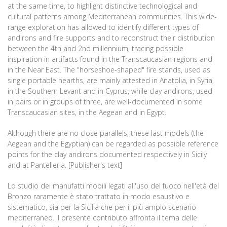
at the same time, to highlight distinctive technological and
cultural patterns among Mediterranean communities. This wide-
range exploration has allowed to identify different types of
andirons and fire supports and to reconstruct their distribution
between the 4th and 2nd millennium, tracing possible
inspiration in artifacts found in the Transcaucasian regions and
in the Near East. The "horseshoe-shaped" fire stands, used as
single portable hearths, are mainly attested in Anatolia, in Syria,
in the Southern Levant and in Cyprus, while clay andirons, used
in pairs or in groups of three, are well-documented in some
Transcaucasian sites, in the Aegean and in Egypt.
Although there are no close parallels, these last models (the
Aegean and the Egyptian) can be regarded as possible reference
points for the clay andirons documented respectively in Sicily
and at Pantelleria. [Publisher's text]
Lo studio dei manufatti mobili legati all'uso del fuoco nell'età del
Bronzo raramente è stato trattato in modo esaustivo e
sistematico, sia per la Sicilia che per il più ampio scenario
mediterraneo. Il presente contributo affronta il tema delle