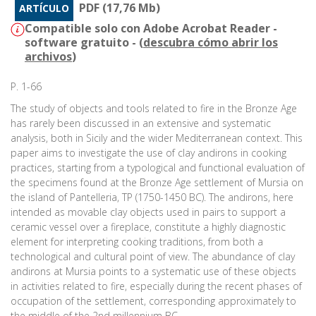
PDF (17,76 Mb)
ARTÍCULO
Compatible solo con Adobe Acrobat Reader -
software gratuito - (
descubra cómo abrir los
archivos
)
P. 1-66
The study of objects and tools related to fire in the Bronze Age
has rarely been discussed in an extensive and systematic
analysis, both in Sicily and the wider Mediterranean context. This
paper aims to investigate the use of clay andirons in cooking
practices, starting from a typological and functional evaluation of
the specimens found at the Bronze Age settlement of Mursia on
the island of Pantelleria, TP (1750-1450 BC). The andirons, here
intended as movable clay objects used in pairs to support a
ceramic vessel over a fireplace, constitute a highly diagnostic
element for interpreting cooking traditions, from both a
technological and cultural point of view. The abundance of clay
andirons at Mursia points to a systematic use of these objects
in activities related to fire, especially during the recent phases of
occupation of the settlement, corresponding approximately to
the middle of the 2nd millennium BC.