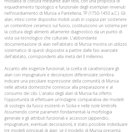
modalità di cottura mediante alari fittili, con una proposta di
inquadramento tipologico e funzionale degli esemplari rinvenuti
nell'insediamento di Mursia a Pantelleria, TP (1750-1450 a.C.). Gli
alari, intesi come dispositivi mobili usati in coppia per sostenere
un contenitore ceramico sul fuoco, costituiscono un sistema per
la cottura degli alimenti altamente diagnostico da un punto di
vista sia tecnologico che culturale. L'abbondante
documentazione di alari nell'abitato di Mursia mostra un utilizzo
sistematico di questi dispositivi a partire dalle fasi avanzate
dell'abitato, corrispondenti alla metà del II millennio.
Accanto alle esigenze funzionali, la scelta di caratterizzare gli
alari con impugnature e decorazioni differenziate sembra
indicare una peculiare espressione della comunità di Mursia
nelle attività domestiche connesse alla preparazione e al
consumo dei cibi. L'analisi degli alari di Mursia ha offerto
l'opportunità di effettuare un'indagine comparativa dei modelli
di sostegni da fuoco esistenti in Sicilia e nelle isole limitrofe.
Assumendo come parametri fondamentali la morfologia
generale e gli attributi funzionali e accessori (appendici,
impugnature, eventuali decorazioni), è stato possibile individuare
tre modelli principali di alari: se il modello di Mursia presenta