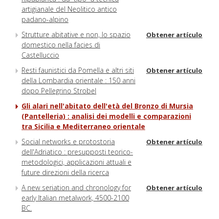
artigianale del Neolitico antico
padano-alpino
Strutture abitative e non, lo spazio
Obtener artículo
domestico nella facies di
Castelluccio
Resti faunistici da Pomella e altri siti
Obtener artículo
della Lombardia orientale : 150 anni
dopo Pellegrino Strobel
Gli alari nell'abitato dell'età del Bronzo di Mursia
(Pantelleria) : analisi dei modelli e comparazioni
tra Sicilia e Mediterraneo orientale
Social networks e protostoria
Obtener artículo
dell'Adriatico : presupposti teorico-
metodologici, applicazioni attuali e
future direzioni della ricerca
A new seriation and chronology for
Obtener artículo
early Italian metalwork, 4500-2100
BC.