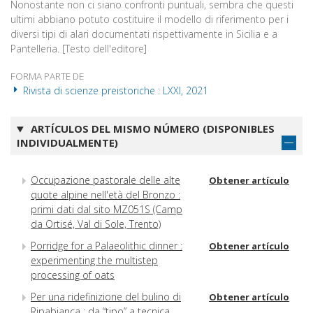
Nonostante non ci siano confronti puntuali, sembra che questi
ultimi abbiano potuto costituire il modello di riferimento per i
diversi tipi di alari documentati rispettivamente in Sicilia e a
Pantelleria. [Testo dell'editore]
FORMA PARTE DE
Rivista di scienze preistoriche : LXXI, 2021
ARTÍCULOS DEL MISMO NÚMERO (DISPONIBLES
INDIVIDUALMENTE)
Occupazione pastorale delle alte
Obtener artículo
quote alpine nell'età del Bronzo :
primi dati dal sito MZ051S (Camp
da Ortisé, Val di Sole, Trento)
Porridge for a Palaeolithic dinner :
Obtener artículo
experimenting the multistep
processing of oats
Per una ridefinizione del bulino di
Obtener artículo
Ripabianca : da “tipo” a tecnica