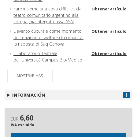
Fare insieme una cosa difficile : dal
Obtener artículo
teatro comunitario argentino alla
compagnia integrata assaiASAI
L'evento culturale come momento
Obtener artículo
di creazione di welfare di comunità:
la risposta di Suq Genova
Il Laboratorio Teatrale
Obtener artículo
dell'Università Campus Bio-Medico
di Roma : dieci anni tra scienza,
medicina e teatro
MOSTRAR MÁS
Il difficile percorso della solidarietà :
Obtener artículo
un'introduzione
INFORMACIÓN
Investire nella solidarietà tra Stati
Obtener artículo
UE per fronteggiare l'emergenza : il
fattore creativo della crisi
6,60
EUR
Dichiarazione sull'etica e sulle
Obtener artículo
IVA excluido
pratiche scorrette nella
pubblicazione dei lavori scientifici