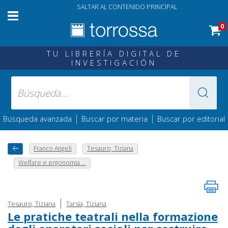
SALTAR AL CONTENIDO PRINCIPAL
0
TU LIBRERÍA DIGITAL DE
INVESTIGACIÓN
|
|
Búsqueda avanzada
Buscar por materia
Buscar por editorial
Franco Angeli
Tesauro, Tiziana
Welfare e ergonomia ...
|
Tesauro, Tiziana
Tarsia, Tiziana
Le pratiche teatrali nella formazione