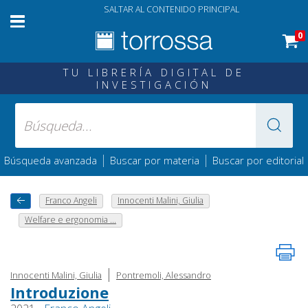
SALTAR AL CONTENIDO PRINCIPAL
0
TU LIBRERÍA DIGITAL DE
INVESTIGACIÓN
|
|
Búsqueda avanzada
Buscar por materia
Buscar por editorial
Franco Angeli
Innocenti Malini, Giulia
Welfare e ergonomia ...
|
Innocenti Malini, Giulia
Pontremoli, Alessandro
Introduzione