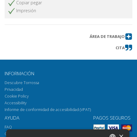
Copiar pegar
Impresión
ÁREA DE TRABAJO
CITA
INFORMACIÓN
Descubre Torrossa
Privacidad
Cookie Policy
Accessibility
Informe de conformidad de accesibilidad (VPAT)
AYUDA
PAGOS SEGUROS
FAQ
Cómo abrir los archivos
×