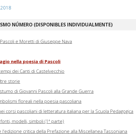
, 2018
ISMO NÚMERO (DISPONIBLES INDIVIDUALMENTE)
 Pascoli e Moretti di Giuseppe Nava
agio nella poesia di Pascoli
 i tempi dei Canti di Castelvecchio
ltre storie
stumo di Giovanni Pascoli alla Grande Guerra
mbolismi floreali nella poesia pascoliana
nei corsi pascoliani di letteratura italiana per la Scuola Pedagogica
onti, modelli, simboli (1ª parte)
e l'edizione critica della Prefazione alla Miscellanea Tassoniana