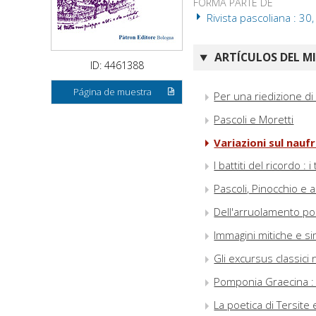
FORMA PARTE DE
Rivista pascoliana : 30
ARTÍCULOS DEL M
ID: 4461388
Página de muestra
Per una riedizione di
Pascoli e Moretti
Variazioni sul naufr
I battiti del ricordo :
Pascoli, Pinocchio e a
Dell'arruolamento po
Immagini mitiche e si
Gli excursus classici 
Pomponia Graecina : f
La poetica di Tersite 