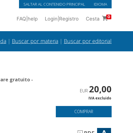
SALTAR AL CONTENIDO PRINCIPAL
IDIOMA
0
FAQ
|
help
Login
|
Registro
Cesta
ada
|
Buscar por materia
|
Buscar por editorial
are gratuito -
20,00
EUR
IVA excluido
COMPRAR
A