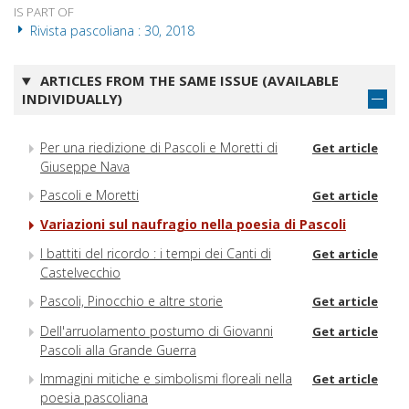
IS PART OF
Rivista pascoliana : 30, 2018
ARTICLES FROM THE SAME ISSUE (AVAILABLE
INDIVIDUALLY)
Per una riedizione di Pascoli e Moretti di
Get article
Giuseppe Nava
Pascoli e Moretti
Get article
Variazioni sul naufragio nella poesia di Pascoli
I battiti del ricordo : i tempi dei Canti di
Get article
Castelvecchio
Pascoli, Pinocchio e altre storie
Get article
Dell'arruolamento postumo di Giovanni
Get article
Pascoli alla Grande Guerra
Immagini mitiche e simbolismi floreali nella
Get article
poesia pascoliana