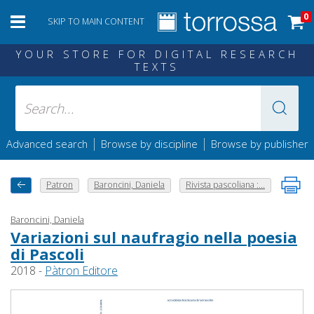
0
SKIP TO MAIN CONTENT
YOUR STORE FOR DIGITAL RESEARCH
TEXTS
|
|
Advanced search
Browse by discipline
Browse by publisher
Patron
Baroncini, Daniela
Rivista pascoliana :...
Baroncini, Daniela
Variazioni sul naufragio nella poesia
di Pascoli
2018 -
Pàtron Editore