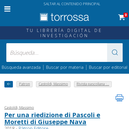
SALTAR AL CONTENIDO PRINCIPAL
0
TU LIBRERÍA DIGITAL DE
INVESTIGACIÓN
|
|
Búsqueda avanzada
Buscar por materia
Buscar por editorial
Patron
Castoldi, Massimo
Rivista pascoliana :...
Castoldi, Massimo
Per una riedizione di Pascoli e
Moretti di Giuseppe Nava
2018 -
Pàtron Editore