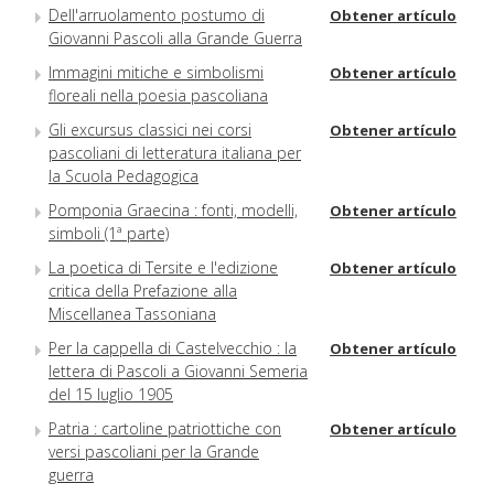
Dell'arruolamento postumo di
Obtener artículo
Giovanni Pascoli alla Grande Guerra
Immagini mitiche e simbolismi
Obtener artículo
floreali nella poesia pascoliana
Gli excursus classici nei corsi
Obtener artículo
pascoliani di letteratura italiana per
la Scuola Pedagogica
Pomponia Graecina : fonti, modelli,
Obtener artículo
simboli (1ª parte)
La poetica di Tersite e l'edizione
Obtener artículo
critica della Prefazione alla
Miscellanea Tassoniana
Per la cappella di Castelvecchio : la
Obtener artículo
lettera di Pascoli a Giovanni Semeria
del 15 luglio 1905
Patria : cartoline patriottiche con
Obtener artículo
versi pascoliani per la Grande
guerra