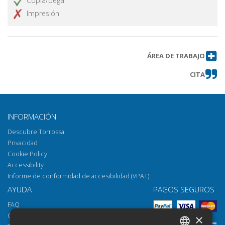
Copia/pega
Impresión
ÁREA DE TRABAJO
CITA
INFORMACIÓN
Descubre Torrossa
Privacidad
Cookie Policy
Accessibility
Informe de conformidad de accesibilidad (VPAT)
AYUDA
PAGOS SEGUROS
FAQ
Cómo abrir los archivos
×