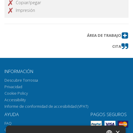
Copiar/pegar
Impresión
ÁREA DE TRABAJO
CITA
INFORMACIÓN
Descubre Torrossa
Privacidad
Cookie Policy
Accessibility
Informe de conformidad de accesibilidad (VPAT)
AYUDA
PAGOS SEGUROS
FAQ
Cómo abrir los archivos
×