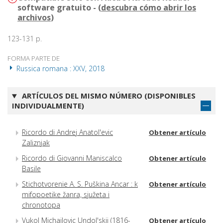
software gratuito - (
descubra cómo abrir los
archivos
)
123-131 p.
FORMA PARTE DE
Russica romana : XXV, 2018
ARTÍCULOS DEL MISMO NÚMERO (DISPONIBLES
INDIVIDUALMENTE)
Ricordo di Andrej Anatol'evic
Obtener artículo
Zaliznjak
Ricordo di Giovanni Maniscalco
Obtener artículo
Basile
Stichotvorenie A. S. Puškina Ancar : k
Obtener artículo
mifopoetike žanra, sjužeta i
chronotopa
Vukol Michajlovic Undol'skij (1816-
Obtener artículo