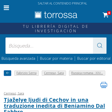
SALTAR AL CONTENIDO PRINCIPAL
0
TU LIBRERÍA DIGITAL DE
INVESTIGACIÓN
|
|
Búsqueda avanzada
Buscar por materia
Buscar por editorial
Fabrizio Serra
Cerneaz, Sara
Russica romana : XXV...
Cerneaz, Sara
Tjaželye ljudi di Cechov in una
traduzione inedita di Beniamino Dal
Fabbro