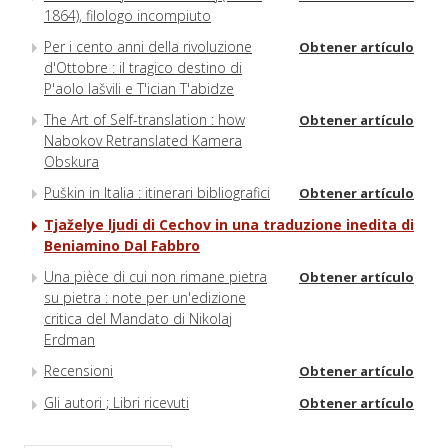
1864), filologo incompiuto
Per i cento anni della rivoluzione
Obtener artículo
d'Ottobre : il tragico destino di
P'aolo Iašvili e T'ician T'abidze
The Art of Self-translation : how
Obtener artículo
Nabokov Retranslated Kamera
Obskura
Puškin in Italia : itinerari bibliografici
Obtener artículo
Tjaželye ljudi di Cechov in una traduzione inedita di
Beniamino Dal Fabbro
Una pièce di cui non rimane pietra
Obtener artículo
su pietra : note per un'edizione
critica del Mandato di Nikolaj
Erdman
Recensioni
Obtener artículo
Gli autori ; Libri ricevuti
Obtener artículo