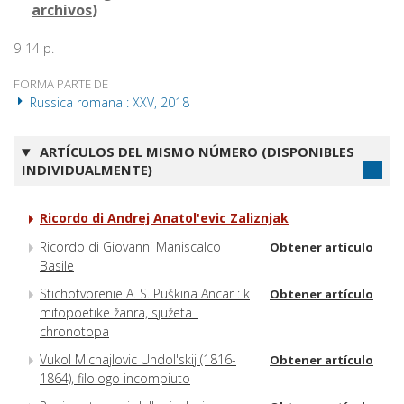
archivos
)
9-14 p.
FORMA PARTE DE
Russica romana : XXV, 2018
ARTÍCULOS DEL MISMO NÚMERO (DISPONIBLES
INDIVIDUALMENTE)
Ricordo di Andrej Anatol'evic Zaliznjak
Ricordo di Giovanni Maniscalco
Obtener artículo
Basile
Stichotvorenie A. S. Puškina Ancar : k
Obtener artículo
mifopoetike žanra, sjužeta i
chronotopa
Vukol Michajlovic Undol'skij (1816-
Obtener artículo
1864), filologo incompiuto