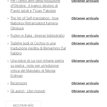
Per i cento anni della rivoluzione
Obtener artículo
d'Ottobre : il tragico destino di
P'aolo Iašvili e T'ician T'abidze
The Art of Self-translation : how
Obtener artículo
Nabokov Retranslated Kamera
Obskura
Puškin in Italia : itinerari bibliografici
Obtener artículo
Tjaželye ljudi di Cechov in una
Obtener artículo
traduzione inedita di Beniamino Dal
Fabbro
Una pièce di cui non rimane pietra
Obtener artículo
su pietra : note per un'edizione
critica del Mandato di Nikolaj
Erdman
Recensioni
Obtener artículo
Gli autori ; Libri ricevuti
Obtener artículo
MOSTRAR MÁS