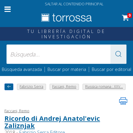
SALTAR AL CONTENIDO PRINCIPAL
0
TU LIBRERÍA DIGITAL DE
INVESTIGACIÓN
|
|
Búsqueda avanzada
Buscar por materia
Buscar por editorial
Fabrizio Serra
Faccani, Remo
Russica romana : XXV...
Faccani, Remo
Ricordo di Andrej Anatol'evic
Zaliznjak
2018 -
Fabrizio Serra Editore