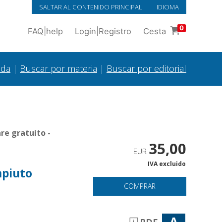
SALTAR AL CONTENIDO PRINCIPAL
IDIOMA
0
FAQ
|
help
Login
|
Registro
Cesta
ada
|
Buscar por materia
|
Buscar por editorial
re gratuito -
35,00
EUR
IVA excluido
mpiuto
COMPRAR
A