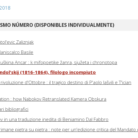
 2018
ISMO NÚMERO (DISPONIBLES INDIVIDUALMENTE)
ol'evic Zaliznjak
aniscalco Basile
Puškina Ancar : k mifopoetike žanra, sjužeta i chronotopa
ndol'skij (1816-1864), filologo incompiuto
rivoluzione d'Ottobre : il tragico destino di P'aolo Iašvili e T'ician
slation : how Nabokov Retranslated Kamera Obskura
ari bibliografici
hov in una traduzione inedita di Beniamino Dal Fabbro
rimane pietra su pietra : note per un'edizione critica del Mandato 