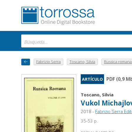
Fabrizio Serra
Toscano, Silvia
Russica romana :
PDF (0,9 M
ARTÍCULO
Toscano, Silvia
Vukol Michajlov
2018 -
Fabrizio Serra Edi
35-53 p.