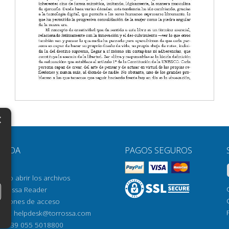
×
N
YUDA
PAGOS SEGUROS
H
AQ
H
ómo abrir los archivos
orrossa Reader
H
pciones de acceso
N
mail:
helpdesk@torrossa.com
l:
+39 055 5018800