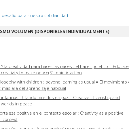
 desafío para nuestra cotidianidad
ISMO VOLUMEN (DISPONIBLES INDIVIDUALMENTE)
 Y la creatividad para hacer las paces : el hacer poiético = Educate
 creativity to make peace(S): poietic action
osophy with children : beyond learning as usual = El movimiento
 : más allá del aprendizaje habitual
 infancias : hilando mundos en paz = Creative citizenship and
g worlds in peace
rtaleza positiva en el contexto escolar : Creativity as a positive
l context
reconexión : por una fenomenología y una creatividad pacifistas =