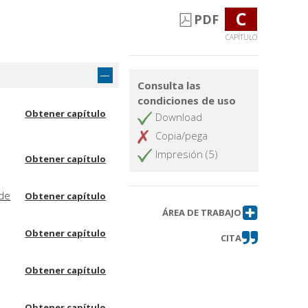
C
PDF
CAPÍTULO
Consulta las
condiciones de uso
Obtener capítulo
Download
Copia/pega
Impresión (5)
Obtener capítulo
 de
Obtener capítulo
ÁREA DE TRABAJO
Obtener capítulo
CITA
Obtener capítulo
Obtener capítulo