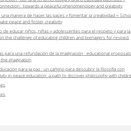
connection : towards a peaceful phenomenology and creativity
, una manera de hacer las paces y fomentar la creatividad = Scho
make peace and foster creativity
o de educar niños, niñas y adolescentes para el respeto y para la
on the challenge of educating children and teenagers for respect
s para una refundación de la imaginación : educational proposal
 the imagination
educación para la paz : un camino para descubrir la filosofía con
ivity in peace education: a path to discover philosophy with childr
nes
nes