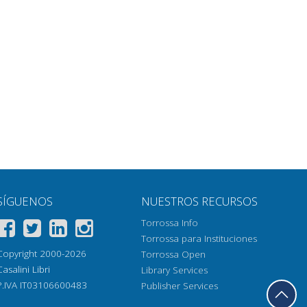
SÍGUENOS
NUESTROS RECURSOS
Torrossa Info
Torrossa para Instituciones
Copyright 2000-2026
Torrossa Open
Casalini Libri
Library Services
P.IVA IT03106600483
Publisher Services