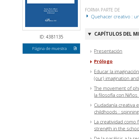
FORMA PARTE DE
Quehacer creativo : un
CAPÍTULOS DEL M
ID: 4381135
Página de muestra
Presentación
Prólogo
Educar la imaginación
(our) imagination and
The movement of phil
la filosofía con Niños
Ciudadanía creativa e
childhoods : spinnin
La creatividad como fo
strength in the schoo
De la parálisis a la 