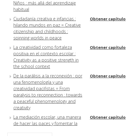
Niños : más allá del aprendizaje
habitual
Ciudadanía creativa e infancias :
Obtener capítulo
hilando mundos en paz = Creative
citizenship and childhoods :
spinning worlds in peace
La creatividad como fortaleza
Obtener capítulo
positiva en el contexto escolar :
Creativity as a positive strength in
the school context
De la parálisis a la reconexión : por
Obtener capítulo
una fenomenología y una
creatividad pacifistas = From
paralysis to reconnection : towards
a peaceful phenomenology and
creativity
La mediación escolar, una manera
Obtener capítulo
de hacer las paces y fomentar la
creatividad = School mediation, a