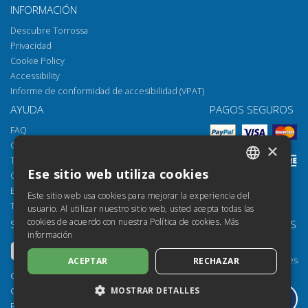
Relación de resúmenes
Obtener capítulo
INFORMACIÓN
Descubre Torrossa
Privacidad
Cookie Policy
Accessibility
Informe de conformidad de accesibilidad (VPAT)
AYUDA
PAGOS SEGUROS
FAQ
Cómo abrir los archivos
×
Torrossa Reader
Ese sitio web utiliza cookies
Opciones de acceso
ITALIAN
Email:
helpdesk@torrossa.com
Este sitio web usa cookies para mejorar la experiencia del
SPANISH
Tel:
+39 055 5018800
usuario. Al utilizar nuestro sitio web, usted acepta todas las
cookies de acuerdo con nuestra Política de cookies.
Más
SÍGUENOS
NUESTROS RECURSOS
FRENCH
información
Torrossa Info
ENGLISH
Torrossa para Instituciones
ACEPTAR
RECHAZAR
GERMAN
Torrossa Open
Copyright 2000-2026
Library Services
MOSTRAR DETALLES
Casalini Libri
Publisher Services
P.IVA IT03106600483