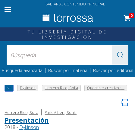
SALTAR AL CONTENIDO PRINCIPAL
0
TU LIBRERÍA DIGITAL DE
INVESTIGACIÓN
|
|
Búsqueda avanzada
Buscar por materia
Buscar por editorial
Dykinson
Herrero Rico, Sofía
Quehacer creativo : ...
|
Herrero Rico, Sofía
París Albert, Sonia
Presentación
2018 -
Dykinson