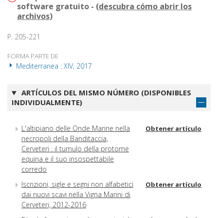
software gratuito - (
descubra cómo abrir los
archivos
)
P. 205-221
FORMA PARTE DE
Mediterranea : XIV, 2017
ARTÍCULOS DEL MISMO NÚMERO (DISPONIBLES
INDIVIDUALMENTE)
L'altipiano delle Onde Marine nella
Obtener artículo
necropoli della Banditaccia,
Cerveteri : il tumulo della protome
equina e il suo insospettabile
corredo
Iscrizioni, sigle e segni non alfabetici
Obtener artículo
dai nuovi scavi nella Vigna Marini di
Cerveteri, 2012-2016