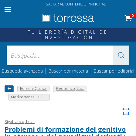
SALTAR AL CONTENIDO PRINCIPAL
0
TU LIBRERÍA DIGITAL DE
INVESTIGACIÓN
|
|
Búsqueda avanzada
Buscar por materia
Buscar por editorial
Edizioni Quasar
Rigobianco, Luca
Mediterranea : XIV, ...
Rigobianco, Luca
Problemi di formazione del genitivo